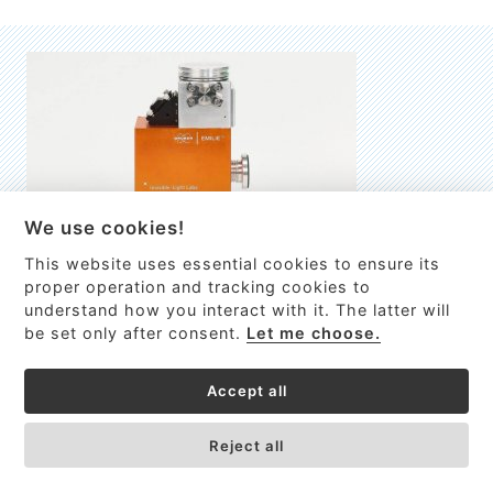
We use cookies!
This website uses essential cookies to ensure its
EMILIE
proper operation and tracking cookies to
understand how you interact with it. The latter will
První nano-elektro-mechanický (NEMS) FTIR analyzátor
be set only after consent.
Let me choose.
VÍCE INFORMACÍ >
Accept all
Reject all