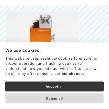
We use cookies!
This website uses essential cookies to ensure its
EMILIE
proper operation and tracking cookies to
understand how you interact with it. The latter will
První nano-elektro-mechanický (NEMS) FTIR analyzátor
be set only after consent.
Let me choose.
VÍCE INFORMACÍ >
Accept all
Reject all