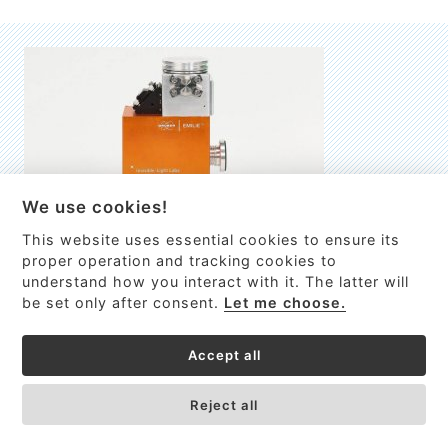
We use cookies!
This website uses essential cookies to ensure its
EMILIE
proper operation and tracking cookies to
understand how you interact with it. The latter will
První nano-elektro-mechanický (NEMS) FTIR analyzátor
be set only after consent.
Let me choose.
VÍCE INFORMACÍ >
Accept all
Reject all