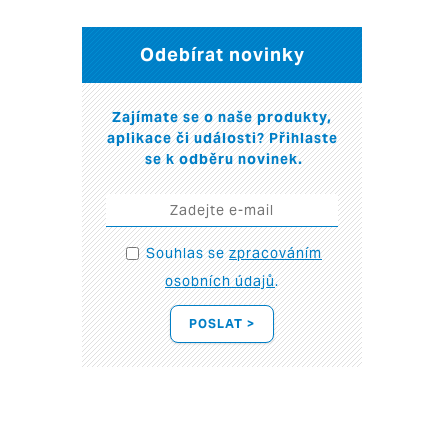
Odebírat novinky
Zajímate se o naše produkty,
aplikace či události? Přihlaste
se k odběru novinek.
Souhlas se
zpracováním
osobních údajů
.
POSLAT >