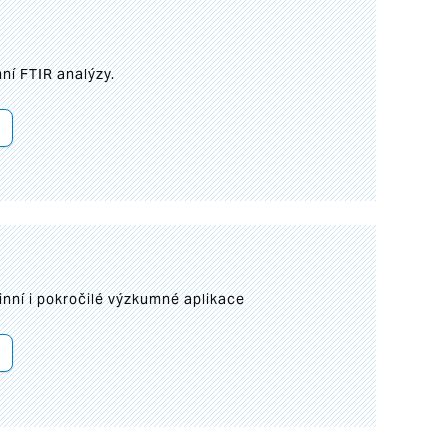
ní FTIR analýzy.
inní i pokročilé výzkumné aplikace