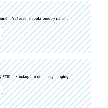
umné infračervené spektrometry na trhu
ý FTIR mikroskop pro chemický imaging