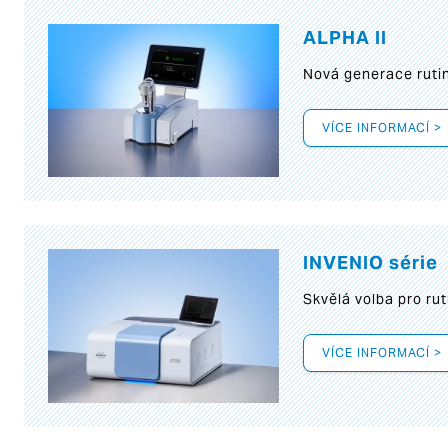
ALPHA II
Nová generace rutin
VÍCE INFORMACÍ >
INVENIO série
Skvělá volba pro rut
VÍCE INFORMACÍ >