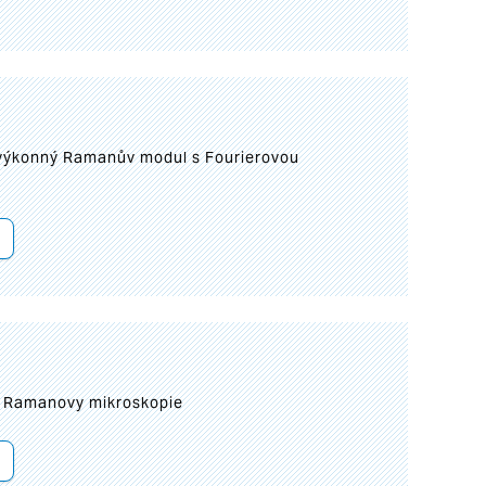
 výkonný Ramanův modul s Fourierovou
ní Ramanovy mikroskopie