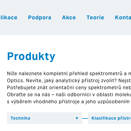
likace
Podpora
Akce
Teorie
Konta
|
|
|
Česky
English
Slovenija
Hrvatsk
Produkty
Níže naleznete kompletní přehled spektrometrů a
Optics. Nevíte, jaký analytický přístroj zvolit? Nej
Potřebujete znát orientační ceny spektrometrů ne
Obraťte se na nás – naši odborníci v oblasti mol
s výběrem vhodného přístroje a jeho uzpůsobením