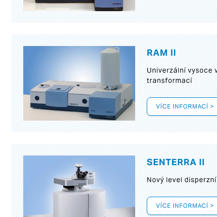
RAM II
Univerzální vysoce
transformací
VÍCE INFORMACÍ >
SENTERRA II
Nový level disperz
VÍCE INFORMACÍ >