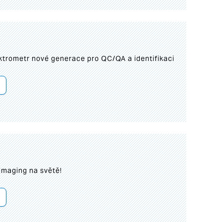
trometr nové generace pro QC/QA a identifikaci
imaging na světě!