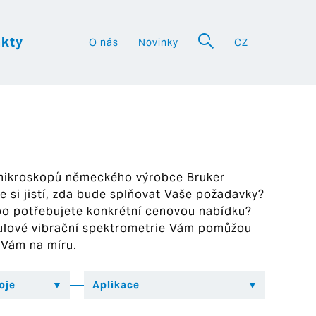
kty
O nás
Novinky
CZ
a
 mikroskopů německého výrobce Bruker
ste si jistí, zda bude splňovat Vaše požadavky?
bo potřebujete konkrétní cenovou nabídku?
ekulové vibrační spektrometrie Vám pomůžou
 Vám na míru.