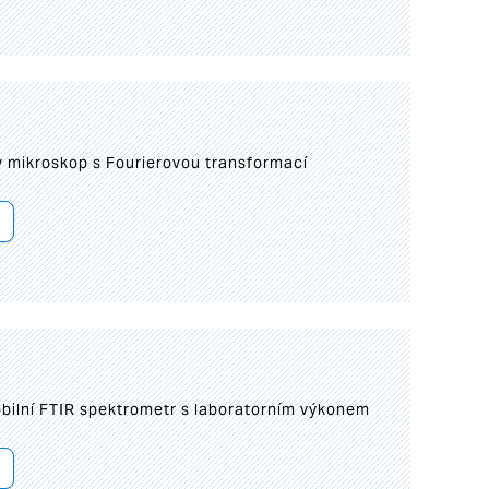
I
mikroskop s Fourierovou transformací
bilní FTIR spektrometr s laboratorním výkonem