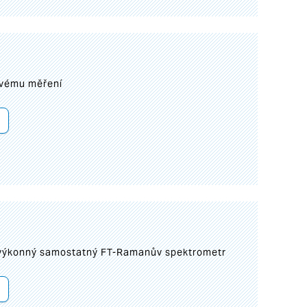
ovému měření
 výkonný samostatný FT-Ramanův spektrometr