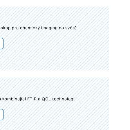
roskop pro chemický imaging na světě.
 kombinující FTIR a QCL technologii