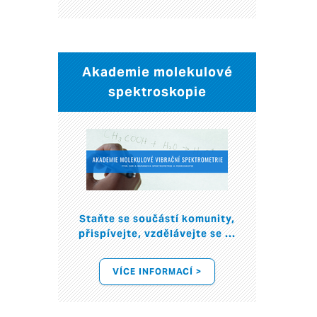
Akademie molekulové
spektroskopie
Staňte se součástí komunity,
přispívejte, vzdělávejte se ...
VÍCE INFORMACÍ >