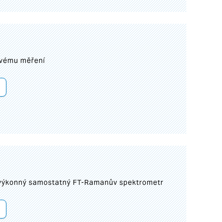
ovému měření
 výkonný samostatný FT-Ramanův spektrometr