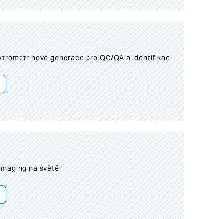
trometr nové generace pro QC/QA a identifikaci
imaging na světě!