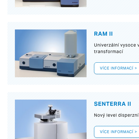
RAM II
Univerzální vysoce
transformací
VÍCE INFORMACÍ >
SENTERRA II
Nový level disperz
VÍCE INFORMACÍ >