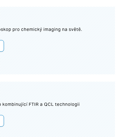
roskop pro chemický imaging na světě.
 kombinující FTIR a QCL technologii