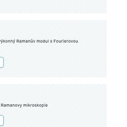
 výkonný Ramanův modul s Fourierovou
ní Ramanovy mikroskopie