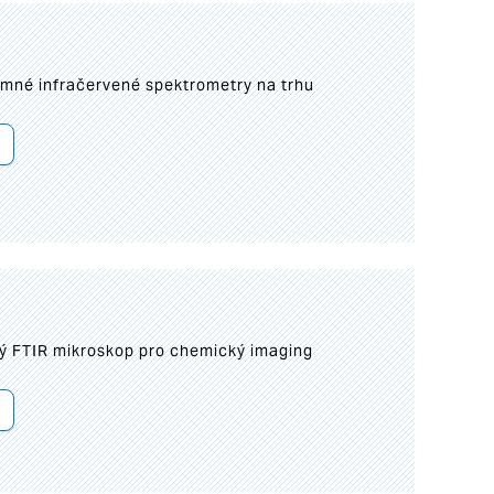
umné infračervené spektrometry na trhu
ý FTIR mikroskop pro chemický imaging