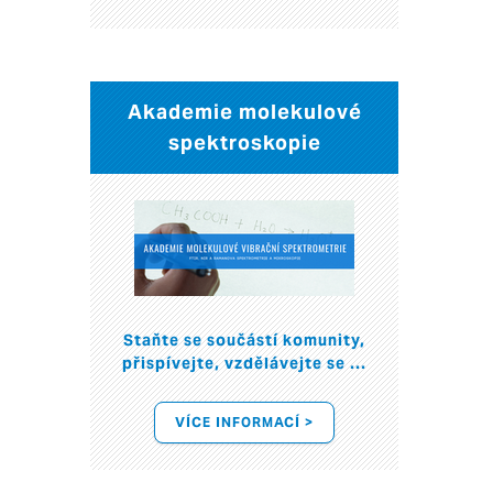
Akademie molekulové
spektroskopie
Staňte se součástí komunity,
přispívejte, vzdělávejte se ...
VÍCE INFORMACÍ >