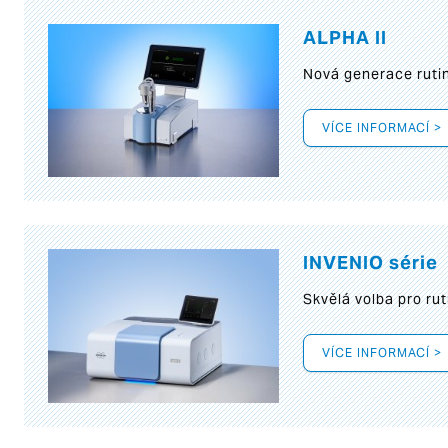
ALPHA II
Nová generace rutin
VÍCE INFORMACÍ >
INVENIO série
Skvělá volba pro rut
VÍCE INFORMACÍ >