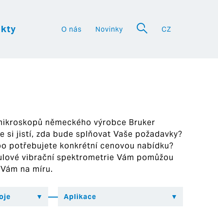
kty
O nás
Novinky
CZ
a
 mikroskopů německého výrobce Bruker
ste si jistí, zda bude splňovat Vaše požadavky?
bo potřebujete konkrétní cenovou nabídku?
ekulové vibrační spektrometrie Vám pomůžou
 Vám na míru.