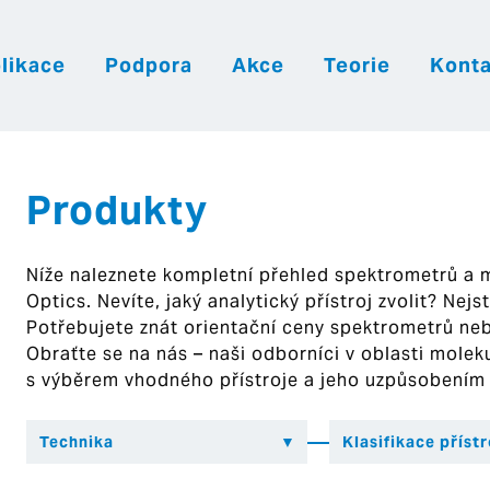
likace
Podpora
Akce
Teorie
Konta
|
|
|
Česky
English
Slovenija
Hrvatsk
Produkty
Níže naleznete kompletní přehled spektrometrů a
Optics. Nevíte, jaký analytický přístroj zvolit? Nej
Potřebujete znát orientační ceny spektrometrů ne
Obraťte se na nás – naši odborníci v oblasti mol
s výběrem vhodného přístroje a jeho uzpůsobením