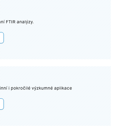
ní FTIR analýzy.
inní i pokročilé výzkumné aplikace