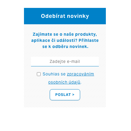
Odebírat novinky
Zajímate se o naše produkty,
aplikace či události? Přihlaste
se k odběru novinek.
Souhlas se
zpracováním
osobních údajů
.
POSLAT >