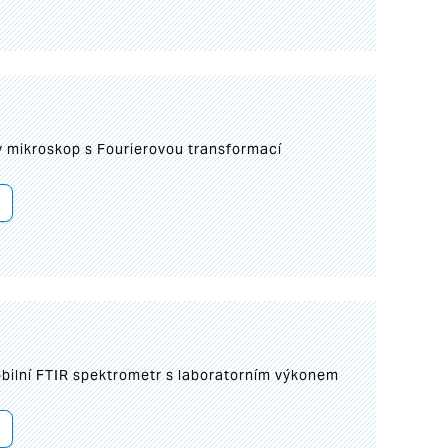
I
mikroskop s Fourierovou transformací
bilní FTIR spektrometr s laboratorním výkonem