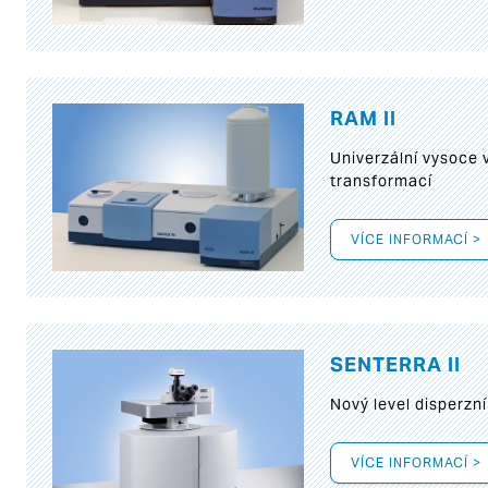
RAM II
Univerzální vysoce
transformací
VÍCE INFORMACÍ >
SENTERRA II
Nový level disperz
VÍCE INFORMACÍ >