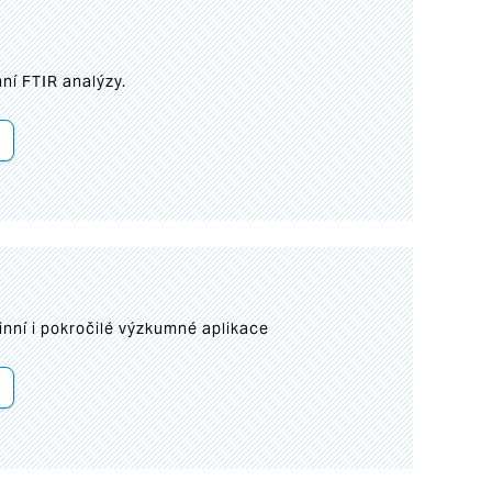
ní FTIR analýzy.
inní i pokročilé výzkumné aplikace