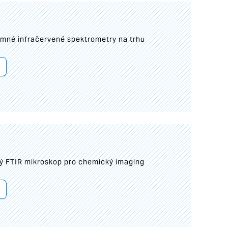
umné infračervené spektrometry na trhu
ý FTIR mikroskop pro chemický imaging