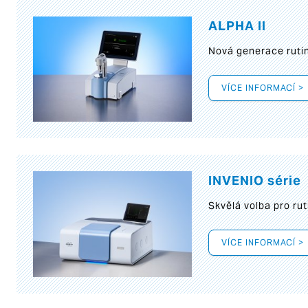
ALPHA II
Nová generace rutin
VÍCE INFORMACÍ >
INVENIO série
Skvělá volba pro rut
VÍCE INFORMACÍ >