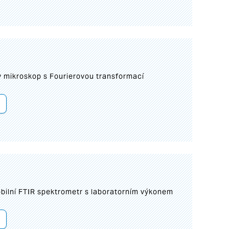
I
mikroskop s Fourierovou transformací
bilní FTIR spektrometr s laboratorním výkonem