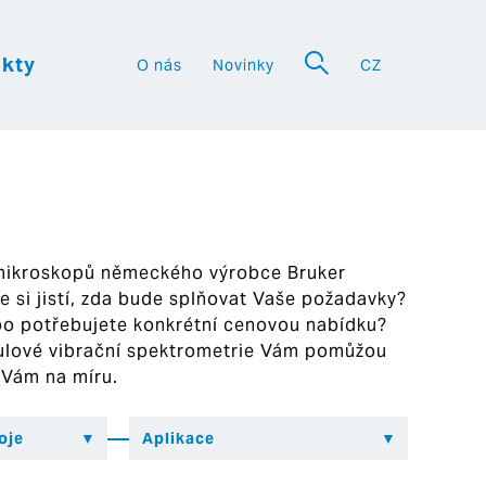
kty
O nás
Novinky
CZ
a
 mikroskopů německého výrobce Bruker
ste si jistí, zda bude splňovat Vaše požadavky?
bo potřebujete konkrétní cenovou nabídku?
ekulové vibrační spektrometrie Vám pomůžou
 Vám na míru.