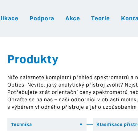
likace
Podpora
Akce
Teorie
Konta
|
|
|
Česky
English
Slovenija
Hrvatsk
Produkty
Níže naleznete kompletní přehled spektrometrů a
Optics. Nevíte, jaký analytický přístroj zvolit? Nej
Potřebujete znát orientační ceny spektrometrů ne
Obraťte se na nás – naši odborníci v oblasti mol
s výběrem vhodného přístroje a jeho uzpůsobením