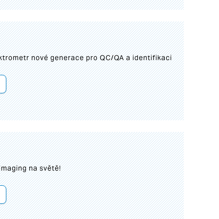
trometr nové generace pro QC/QA a identifikaci
imaging na světě!