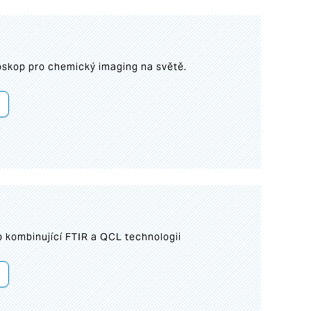
roskop pro chemický imaging na světě.
 kombinující FTIR a QCL technologii