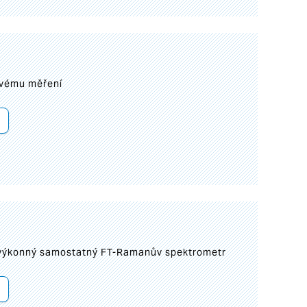
ovému měření
 výkonný samostatný FT-Ramanův spektrometr