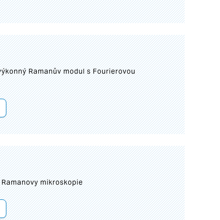
 výkonný Ramanův modul s Fourierovou
ní Ramanovy mikroskopie