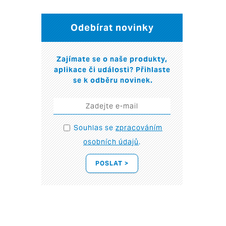
Odebírat novinky
Zajímate se o naše produkty,
aplikace či události? Přihlaste
se k odběru novinek.
Souhlas se
zpracováním
osobních údajů
.
POSLAT >