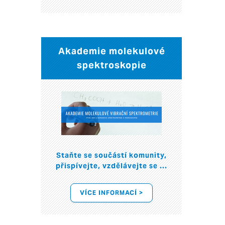
Akademie molekulové
spektroskopie
Staňte se součástí komunity,
přispívejte, vzdělávejte se ...
VÍCE INFORMACÍ >