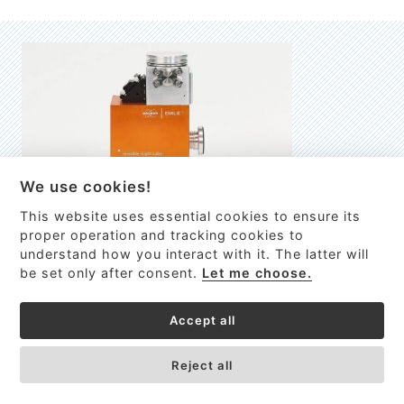
We use cookies!
This website uses essential cookies to ensure its
EMILIE
proper operation and tracking cookies to
understand how you interact with it. The latter will
První nano-elektro-mechanický (NEMS) FTIR analyzátor
be set only after consent.
Let me choose.
VÍCE INFORMACÍ >
Accept all
Reject all