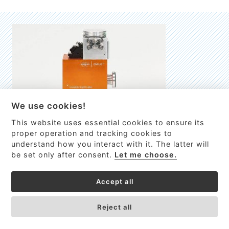
We use cookies!
This website uses essential cookies to ensure its
EMILIE
proper operation and tracking cookies to
understand how you interact with it. The latter will
První nano-elektro-mechanický (NEMS) FTIR analyzátor
be set only after consent.
Let me choose.
VÍCE INFORMACÍ >
Accept all
Reject all