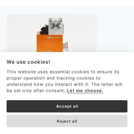
We use cookies!
This website uses essential cookies to ensure its
EMILIE
proper operation and tracking cookies to
understand how you interact with it. The latter will
První nano-elektro-mechanický (NEMS) FTIR analyzátor
be set only after consent.
Let me choose.
VÍCE INFORMACÍ >
Accept all
Reject all