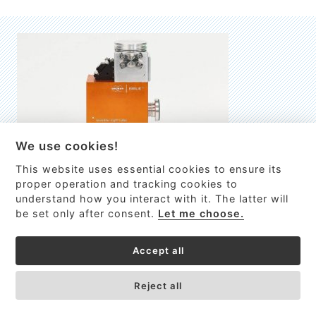
We use cookies!
This website uses essential cookies to ensure its
EMILIE
proper operation and tracking cookies to
understand how you interact with it. The latter will
První nano-elektro-mechanický (NEMS) FTIR analyzátor
be set only after consent.
Let me choose.
VÍCE INFORMACÍ >
Accept all
Reject all