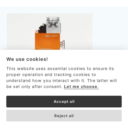
We use cookies!
This website uses essential cookies to ensure its
EMILIE
proper operation and tracking cookies to
understand how you interact with it. The latter will
První nano-elektro-mechanický (NEMS) FTIR analyzátor
be set only after consent.
Let me choose.
VÍCE INFORMACÍ >
Accept all
Reject all