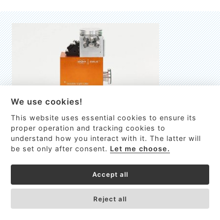
We use cookies!
This website uses essential cookies to ensure its
EMILIE
proper operation and tracking cookies to
understand how you interact with it. The latter will
První nano-elektro-mechanický (NEMS) FTIR analyzátor
be set only after consent.
Let me choose.
VÍCE INFORMACÍ >
Accept all
Reject all