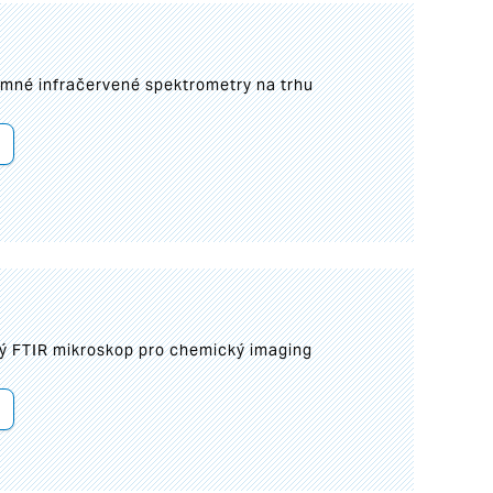
umné infračervené spektrometry na trhu
ý FTIR mikroskop pro chemický imaging