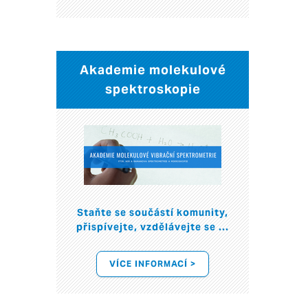
Akademie molekulové
spektroskopie
Staňte se součástí komunity,
přispívejte, vzdělávejte se ...
VÍCE INFORMACÍ >