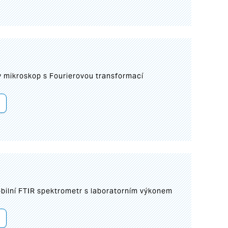
I
mikroskop s Fourierovou transformací
bilní FTIR spektrometr s laboratorním výkonem