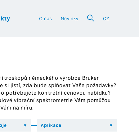
kty
O nás
Novinky
CZ
a
 mikroskopů německého výrobce Bruker
ste si jistí, zda bude splňovat Vaše požadavky?
bo potřebujete konkrétní cenovou nabídku?
ekulové vibrační spektrometrie Vám pomůžou
 Vám na míru.