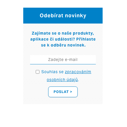
Odebírat novinky
Zajímate se o naše produkty,
aplikace či události? Přihlaste
se k odběru novinek.
Souhlas se
zpracováním
osobních údajů
.
POSLAT >