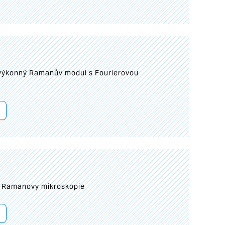
 výkonný Ramanův modul s Fourierovou
ní Ramanovy mikroskopie