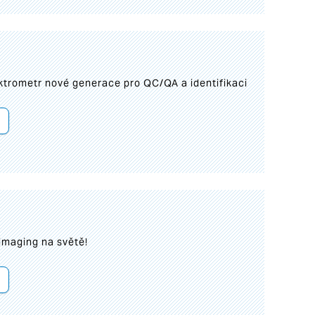
trometr nové generace pro QC/QA a identifikaci
imaging na světě!