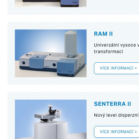
RAM II
Univerzální vysoce
transformací
VÍCE INFORMACÍ >
SENTERRA II
Nový level disperz
VÍCE INFORMACÍ >