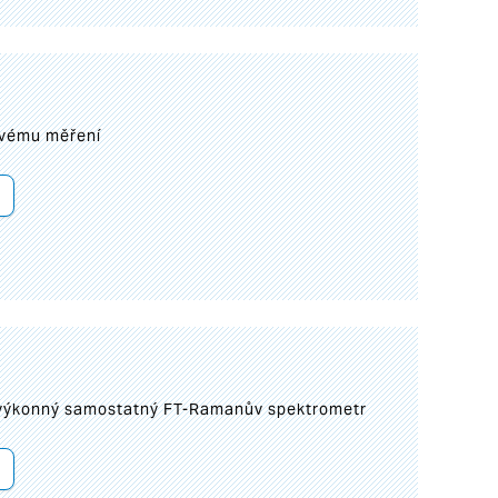
ovému měření
 výkonný samostatný FT-Ramanův spektrometr