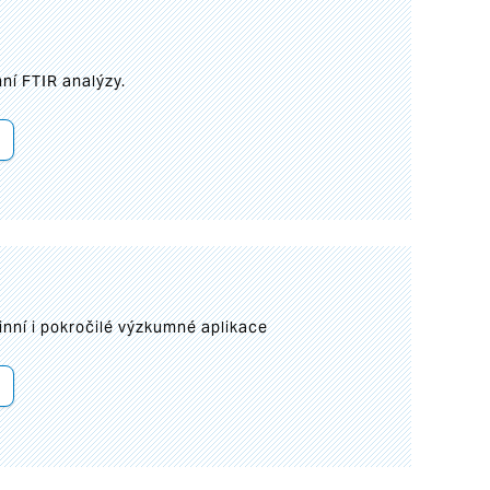
ní FTIR analýzy.
inní i pokročilé výzkumné aplikace