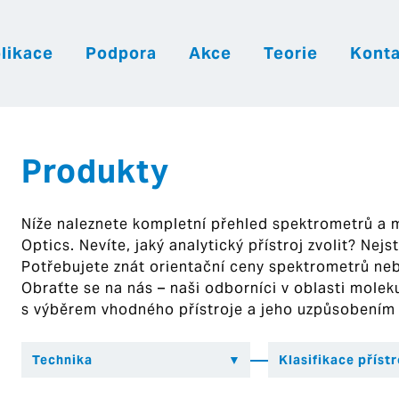
likace
Podpora
Akce
Teorie
Konta
|
|
|
Česky
English
Slovenija
Hrvatsk
Produkty
Níže naleznete kompletní přehled spektrometrů a
Optics. Nevíte, jaký analytický přístroj zvolit? Nej
Potřebujete znát orientační ceny spektrometrů ne
Obraťte se na nás – naši odborníci v oblasti mol
s výběrem vhodného přístroje a jeho uzpůsobením