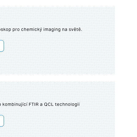
roskop pro chemický imaging na světě.
 kombinující FTIR a QCL technologii