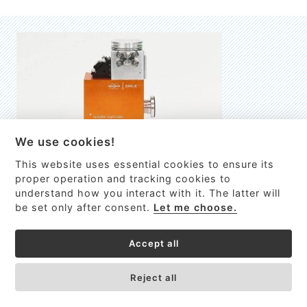
We use cookies!
This website uses essential cookies to ensure its
EMILIE
proper operation and tracking cookies to
understand how you interact with it. The latter will
První nano-elektro-mechanický (NEMS) FTIR analyzátor
be set only after consent.
Let me choose.
VÍCE INFORMACÍ >
Accept all
Reject all