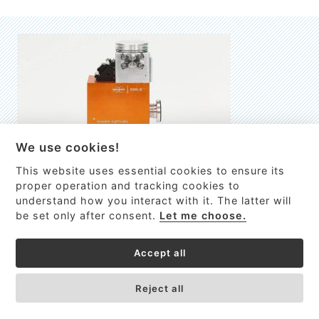
We use cookies!
This website uses essential cookies to ensure its
EMILIE
proper operation and tracking cookies to
understand how you interact with it. The latter will
První nano-elektro-mechanický (NEMS) FTIR analyzátor
be set only after consent.
Let me choose.
VÍCE INFORMACÍ >
Accept all
Reject all