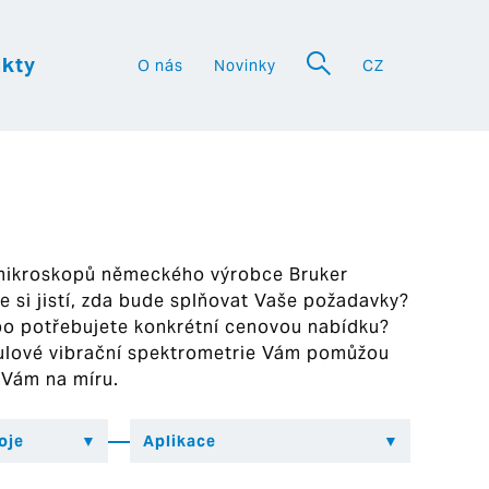
kty
O nás
Novinky
CZ
a
 mikroskopů německého výrobce Bruker
ste si jistí, zda bude splňovat Vaše požadavky?
bo potřebujete konkrétní cenovou nabídku?
ekulové vibrační spektrometrie Vám pomůžou
 Vám na míru.