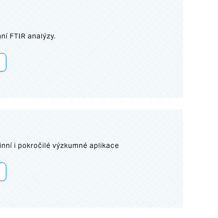
ní FTIR analýzy.
inní i pokročilé výzkumné aplikace