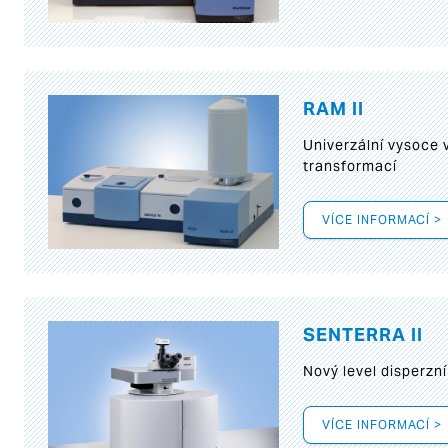
RAM II
Univerzální vysoce
transformací
VÍCE INFORMACÍ >
SENTERRA II
Nový level disperz
VÍCE INFORMACÍ >