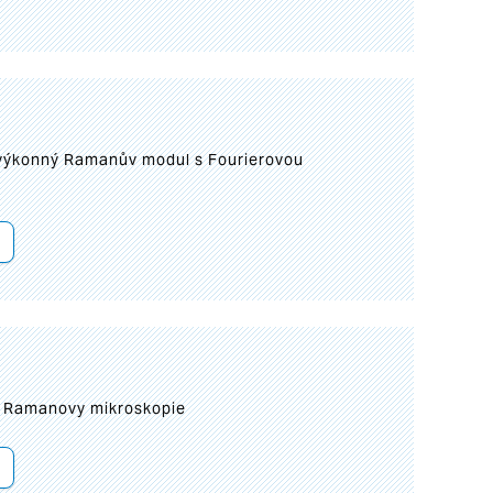
 výkonný Ramanův modul s Fourierovou
ní Ramanovy mikroskopie