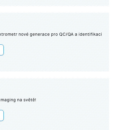
trometr nové generace pro QC/QA a identifikaci
imaging na světě!