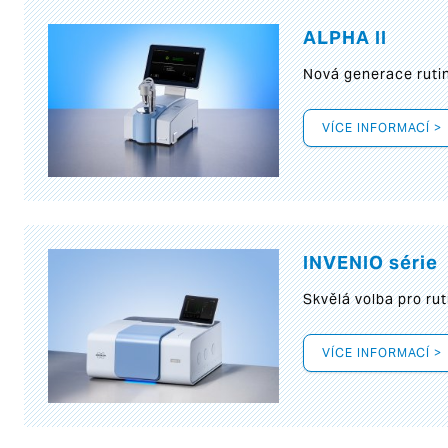
ALPHA II
Nová generace rutin
VÍCE INFORMACÍ >
INVENIO série
Skvělá volba pro rut
VÍCE INFORMACÍ >