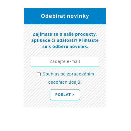
Odebírat novinky
Zajímate se o naše produkty,
aplikace či události? Přihlaste
se k odběru novinek.
Souhlas se
zpracováním
osobních údajů
.
POSLAT >