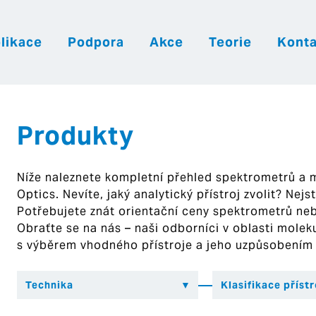
likace
Podpora
Akce
Teorie
Konta
|
|
|
Česky
English
Slovenija
Hrvatsk
Produkty
Níže naleznete kompletní přehled spektrometrů a
Optics. Nevíte, jaký analytický přístroj zvolit? Nej
Potřebujete znát orientační ceny spektrometrů ne
Obraťte se na nás – naši odborníci v oblasti mol
s výběrem vhodného přístroje a jeho uzpůsobením