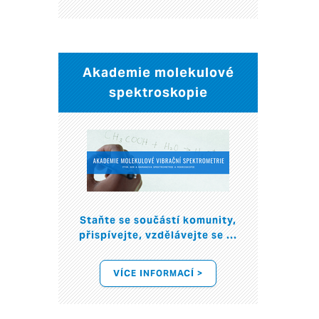
Akademie molekulové
spektroskopie
Staňte se součástí komunity,
přispívejte, vzdělávejte se ...
VÍCE INFORMACÍ >