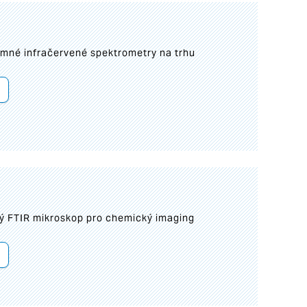
umné infračervené spektrometry na trhu
ý FTIR mikroskop pro chemický imaging