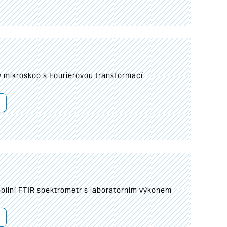
I
mikroskop s Fourierovou transformací
bilní FTIR spektrometr s laboratorním výkonem