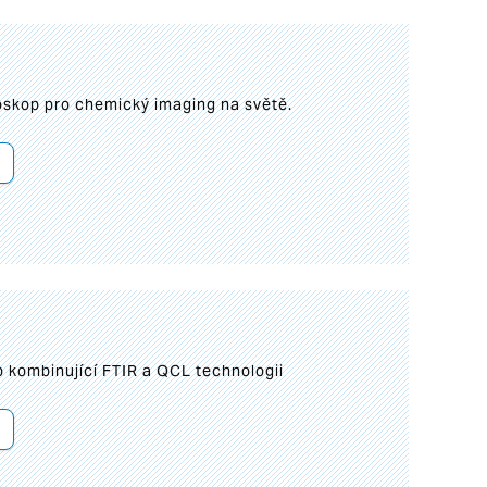
roskop pro chemický imaging na světě.
 kombinující FTIR a QCL technologii