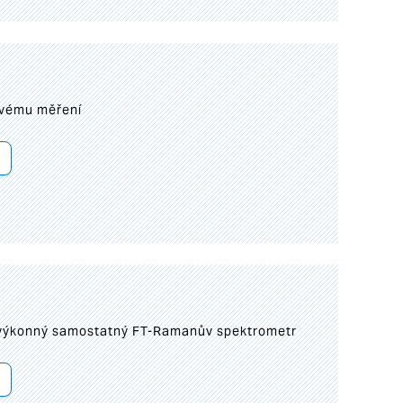
ovému měření
 výkonný samostatný FT-Ramanův spektrometr