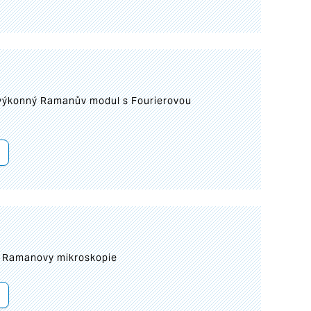
 výkonný Ramanův modul s Fourierovou
ní Ramanovy mikroskopie