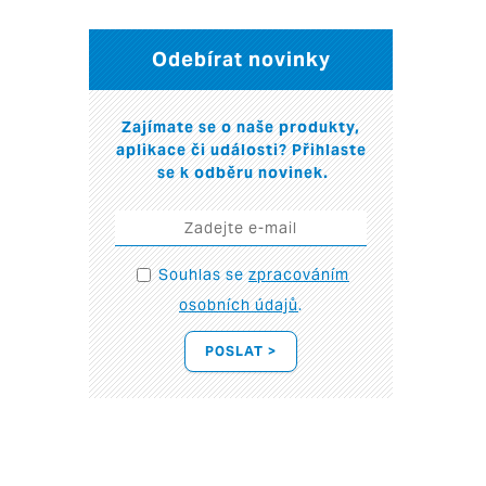
Odebírat novinky
Zajímate se o naše produkty,
aplikace či události? Přihlaste
se k odběru novinek.
Souhlas se
zpracováním
osobních údajů
.
POSLAT >