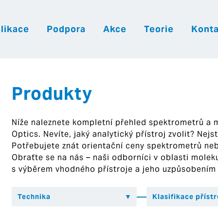
likace
Podpora
Akce
Teorie
Konta
|
|
|
Česky
English
Slovenija
Hrvatsk
Produkty
Níže naleznete kompletní přehled spektrometrů a
Optics. Nevíte, jaký analytický přístroj zvolit? Nej
Potřebujete znát orientační ceny spektrometrů ne
Obraťte se na nás – naši odborníci v oblasti mol
s výběrem vhodného přístroje a jeho uzpůsobením