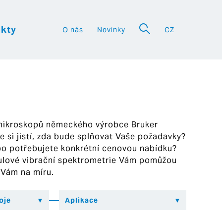
kty
O nás
Novinky
CZ
a
 mikroskopů německého výrobce Bruker
ste si jistí, zda bude splňovat Vaše požadavky?
bo potřebujete konkrétní cenovou nabídku?
ekulové vibrační spektrometrie Vám pomůžou
 Vám na míru.