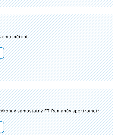
ovému měření
 výkonný samostatný FT-Ramanův spektrometr