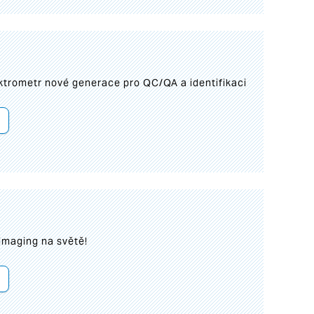
trometr nové generace pro QC/QA a identifikaci
imaging na světě!