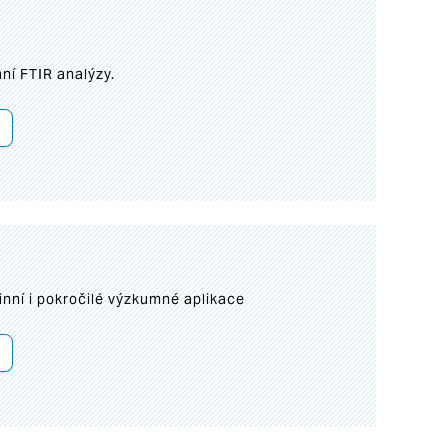
ní FTIR analýzy.
inní i pokročilé výzkumné aplikace