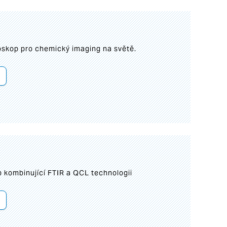
roskop pro chemický imaging na světě.
 kombinující FTIR a QCL technologii