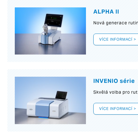
ALPHA II
Nová generace rutin
VÍCE INFORMACÍ >
INVENIO série
Skvělá volba pro rut
VÍCE INFORMACÍ >