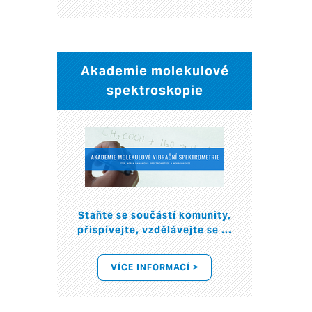
Akademie molekulové
spektroskopie
Staňte se součástí komunity,
přispívejte, vzdělávejte se ...
VÍCE INFORMACÍ >