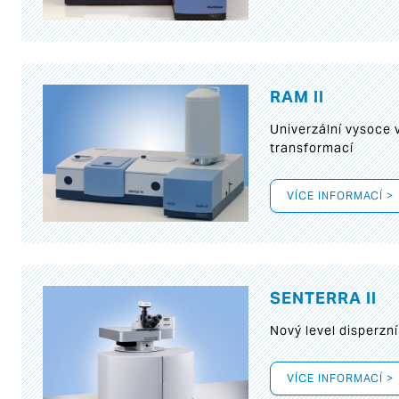
RAM II
Univerzální vysoce
transformací
VÍCE INFORMACÍ >
SENTERRA II
Nový level disperz
VÍCE INFORMACÍ >