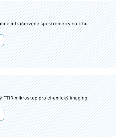
umné infračervené spektrometry na trhu
ý FTIR mikroskop pro chemický imaging