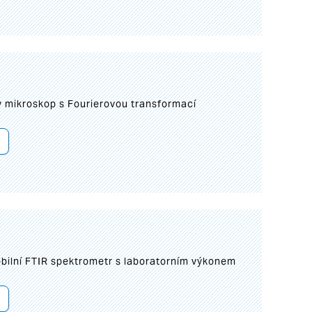
I
mikroskop s Fourierovou transformací
bilní FTIR spektrometr s laboratorním výkonem