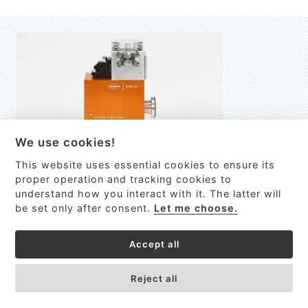
We use cookies!
This website uses essential cookies to ensure its
EMILIE
proper operation and tracking cookies to
understand how you interact with it. The latter will
První nano-elektro-mechanický (NEMS) FTIR analyzátor
be set only after consent.
Let me choose.
VÍCE INFORMACÍ >
Accept all
Reject all