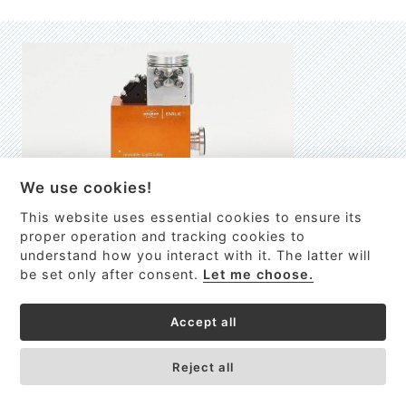
We use cookies!
This website uses essential cookies to ensure its
EMILIE
proper operation and tracking cookies to
understand how you interact with it. The latter will
První nano-elektro-mechanický (NEMS) FTIR analyzátor
be set only after consent.
Let me choose.
VÍCE INFORMACÍ >
Accept all
Reject all