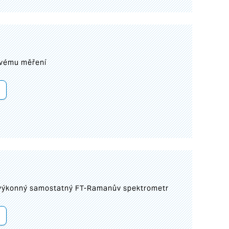
ovému měření
 výkonný samostatný FT-Ramanův spektrometr