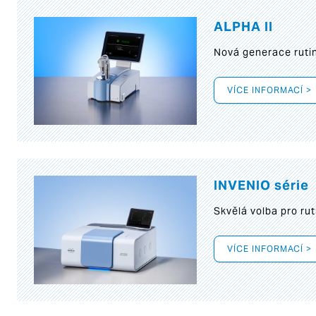
ALPHA II
Nová generace rutin
VÍCE INFORMACÍ >
INVENIO série
Skvělá volba pro rut
VÍCE INFORMACÍ >