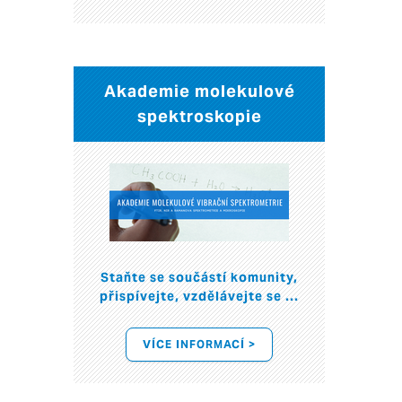
Akademie molekulové
spektroskopie
Staňte se součástí komunity,
přispívejte, vzdělávejte se ...
VÍCE INFORMACÍ >