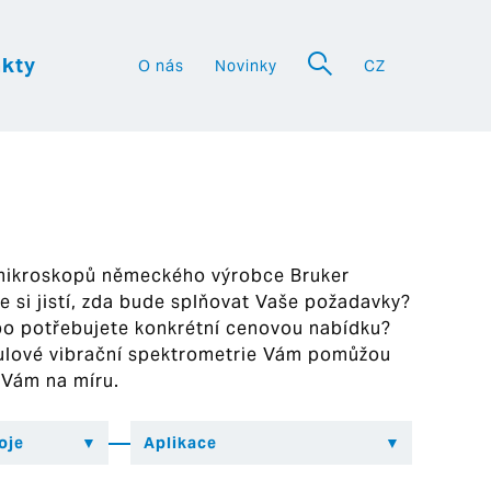
kty
O nás
Novinky
CZ
a
 mikroskopů německého výrobce Bruker
ste si jistí, zda bude splňovat Vaše požadavky?
bo potřebujete konkrétní cenovou nabídku?
ekulové vibrační spektrometrie Vám pomůžou
 Vám na míru.