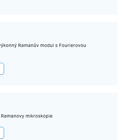
 výkonný Ramanův modul s Fourierovou
ní Ramanovy mikroskopie