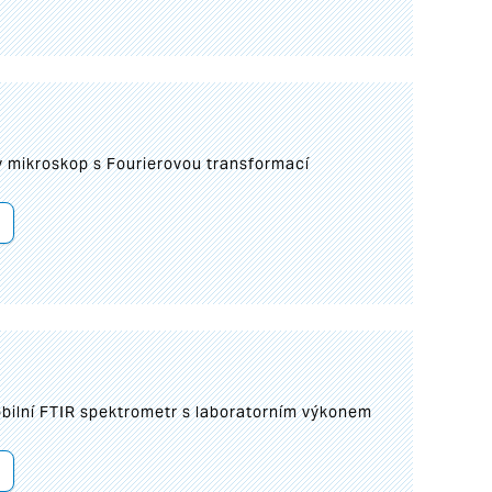
I
mikroskop s Fourierovou transformací
bilní FTIR spektrometr s laboratorním výkonem