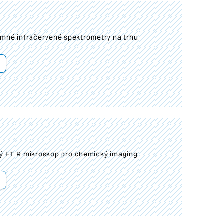
umné infračervené spektrometry na trhu
ý FTIR mikroskop pro chemický imaging