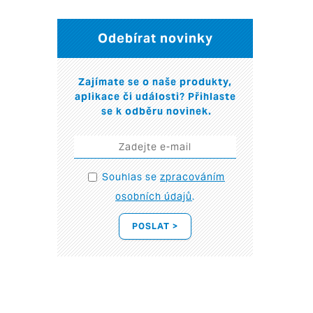
Odebírat novinky
Zajímate se o naše produkty,
aplikace či události? Přihlaste
se k odběru novinek.
Souhlas se
zpracováním
osobních údajů
.
POSLAT >