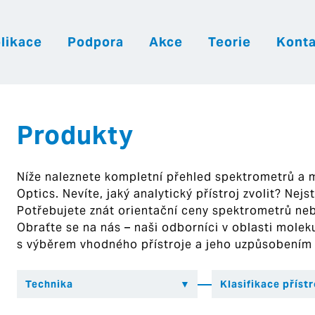
likace
Podpora
Akce
Teorie
Konta
|
|
|
Česky
English
Slovenija
Hrvatsk
Produkty
Níže naleznete kompletní přehled spektrometrů a
Optics. Nevíte, jaký analytický přístroj zvolit? Nej
Potřebujete znát orientační ceny spektrometrů ne
Obraťte se na nás – naši odborníci v oblasti mol
s výběrem vhodného přístroje a jeho uzpůsobením