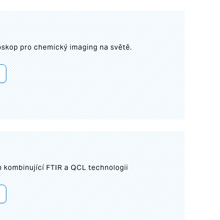
roskop pro chemický imaging na světě.
 kombinující FTIR a QCL technologii