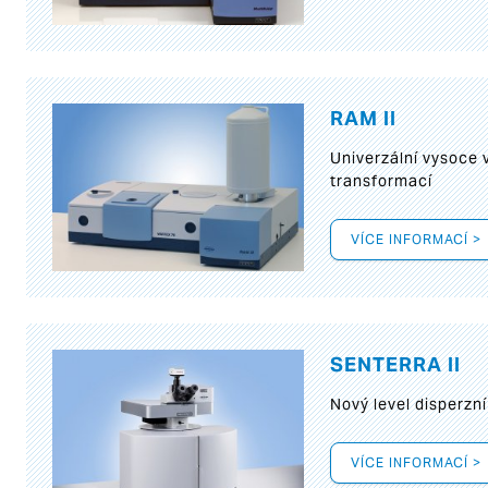
RAM II
Univerzální vysoce
transformací
VÍCE INFORMACÍ >
SENTERRA II
Nový level disperz
VÍCE INFORMACÍ >