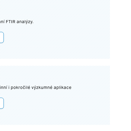
ní FTIR analýzy.
inní i pokročilé výzkumné aplikace