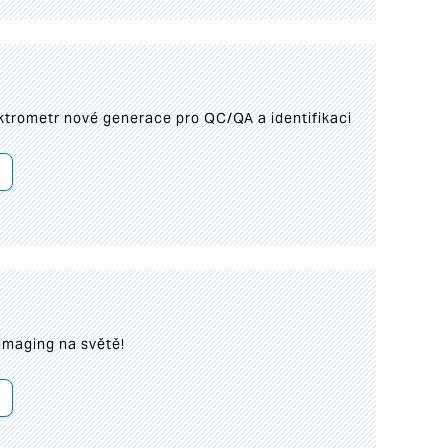
trometr nové generace pro QC/QA a identifikaci
imaging na světě!