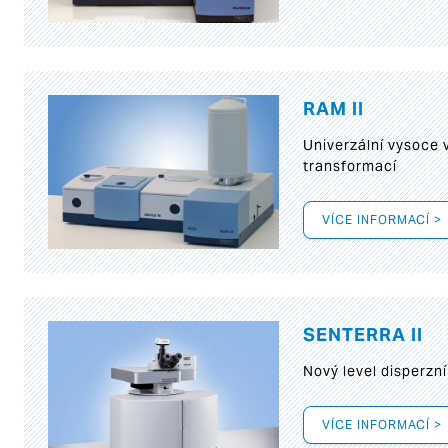
RAM II
Univerzální vysoce
transformací
VÍCE INFORMACÍ >
SENTERRA II
Nový level disperz
VÍCE INFORMACÍ >