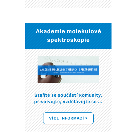
Akademie molekulové
spektroskopie
Staňte se součástí komunity,
přispívejte, vzdělávejte se ...
VÍCE INFORMACÍ >