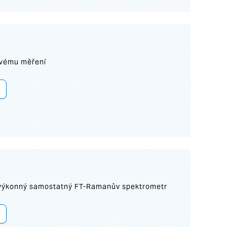
ovému měření
 výkonný samostatný FT-Ramanův spektrometr