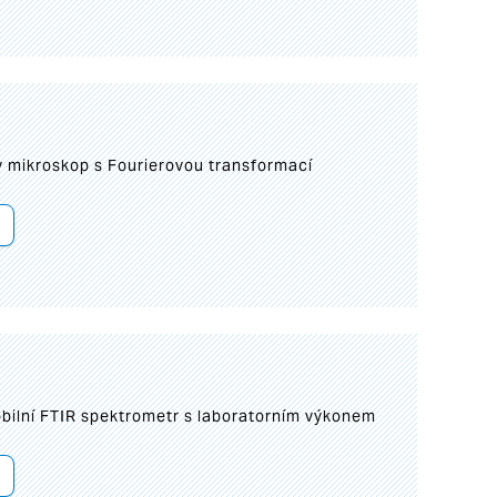
I
mikroskop s Fourierovou transformací
bilní FTIR spektrometr s laboratorním výkonem