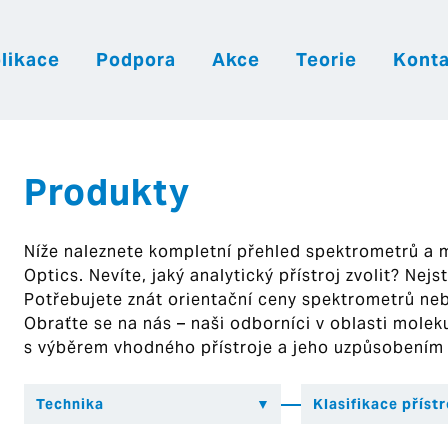
likace
Podpora
Akce
Teorie
Konta
|
|
|
Česky
English
Slovenija
Hrvatsk
Produkty
Níže naleznete kompletní přehled spektrometrů a
Optics. Nevíte, jaký analytický přístroj zvolit? Nej
Potřebujete znát orientační ceny spektrometrů ne
Obraťte se na nás – naši odborníci v oblasti mol
s výběrem vhodného přístroje a jeho uzpůsobením