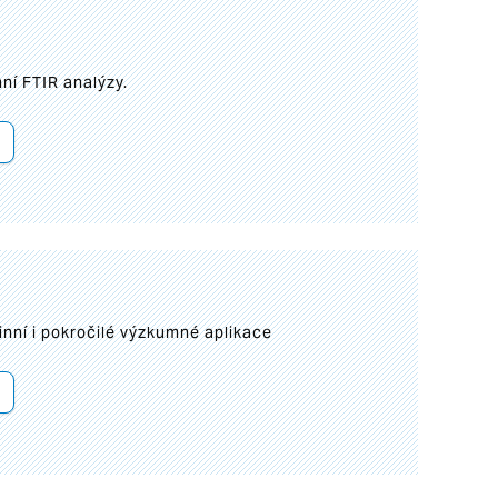
ní FTIR analýzy.
inní i pokročilé výzkumné aplikace