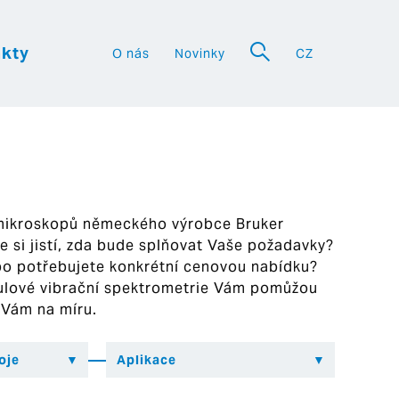
kty
O nás
Novinky
CZ
a
 mikroskopů německého výrobce Bruker
ste si jistí, zda bude splňovat Vaše požadavky?
bo potřebujete konkrétní cenovou nabídku?
ekulové vibrační spektrometrie Vám pomůžou
 Vám na míru.