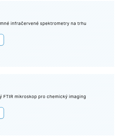
umné infračervené spektrometry na trhu
ý FTIR mikroskop pro chemický imaging