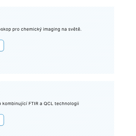
roskop pro chemický imaging na světě.
 kombinující FTIR a QCL technologii