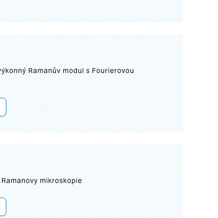
 výkonný Ramanův modul s Fourierovou
ní Ramanovy mikroskopie