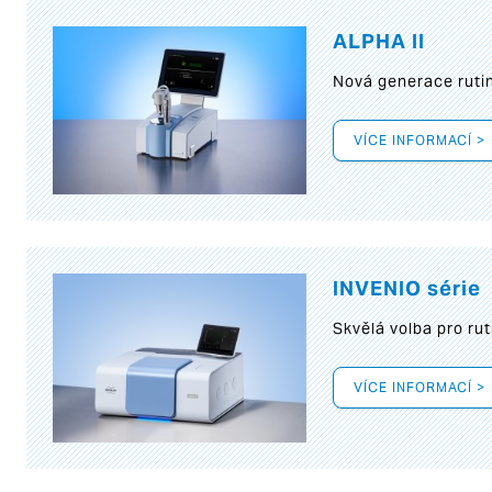
ALPHA II
Nová generace rutin
VÍCE INFORMACÍ >
INVENIO série
Skvělá volba pro rut
VÍCE INFORMACÍ >