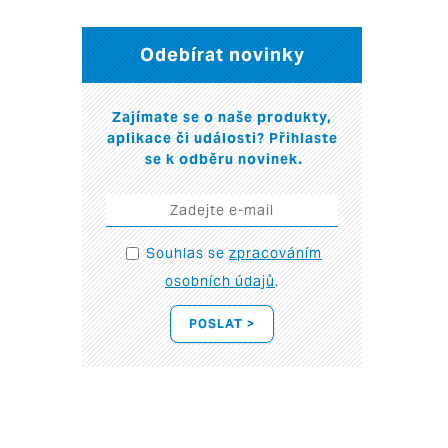
Odebírat novinky
Zajímate se o naše produkty,
aplikace či události? Přihlaste
se k odběru novinek.
Souhlas se
zpracováním
osobních údajů
.
POSLAT >