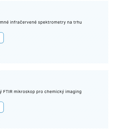
umné infračervené spektrometry na trhu
ý FTIR mikroskop pro chemický imaging