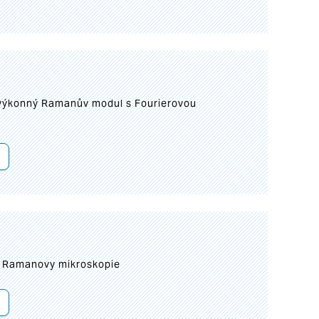
 výkonný Ramanův modul s Fourierovou
ní Ramanovy mikroskopie