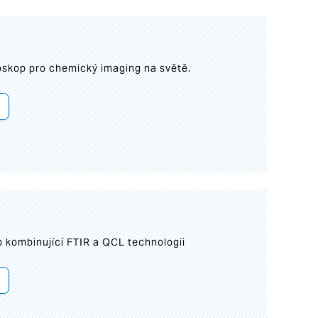
roskop pro chemický imaging na světě.
 kombinující FTIR a QCL technologii