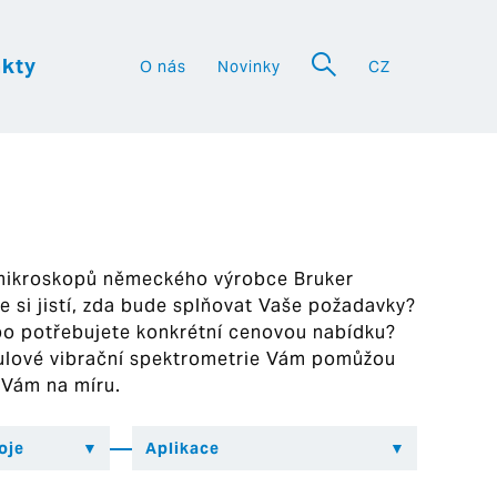
kty
O nás
Novinky
CZ
a
 mikroskopů německého výrobce Bruker
ste si jistí, zda bude splňovat Vaše požadavky?
bo potřebujete konkrétní cenovou nabídku?
ekulové vibrační spektrometrie Vám pomůžou
 Vám na míru.