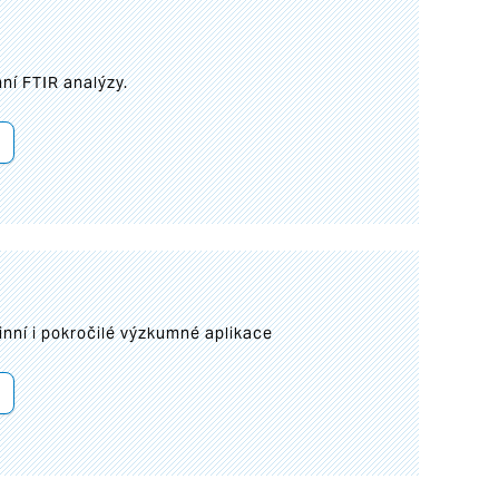
ní FTIR analýzy.
inní i pokročilé výzkumné aplikace