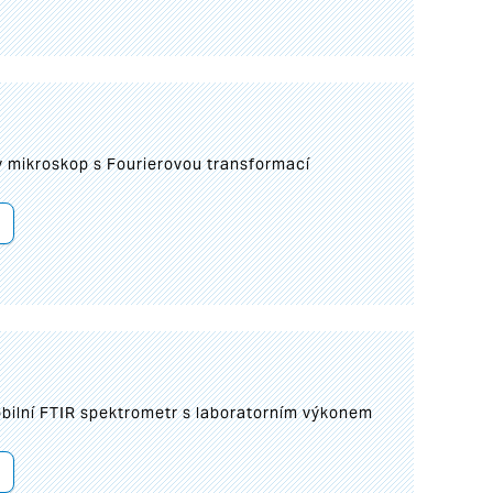
I
mikroskop s Fourierovou transformací
bilní FTIR spektrometr s laboratorním výkonem