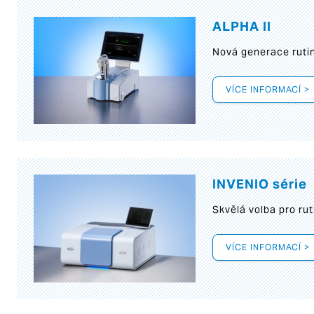
ALPHA II
Nová generace rutin
VÍCE INFORMACÍ >
INVENIO série
Skvělá volba pro rut
VÍCE INFORMACÍ >