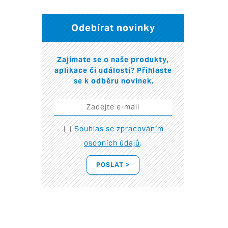
Odebírat novinky
Zajímate se o naše produkty,
aplikace či události? Přihlaste
se k odběru novinek.
Souhlas se
zpracováním
osobních údajů
.
POSLAT >