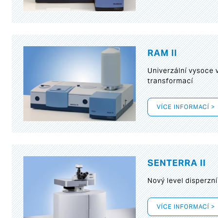
RAM II
Univerzální vysoce
transformací
VÍCE INFORMACÍ >
SENTERRA II
Nový level disperz
VÍCE INFORMACÍ >