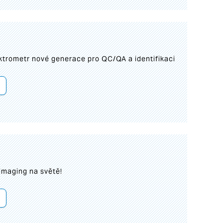
trometr nové generace pro QC/QA a identifikaci
imaging na světě!