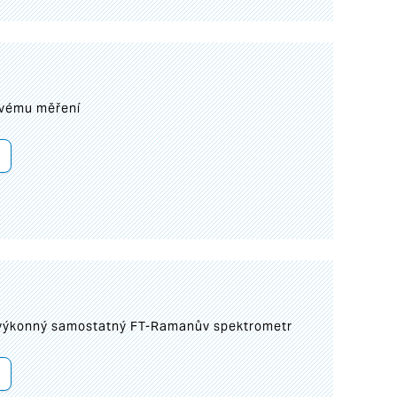
ovému měření
 výkonný samostatný FT-Ramanův spektrometr