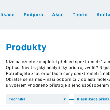
likace
Podpora
Akce
Teorie
Konta
|
|
|
Česky
English
Slovenija
Hrvatsk
Produkty
Níže naleznete kompletní přehled spektrometrů a
Optics. Nevíte, jaký analytický přístroj zvolit? Nej
Potřebujete znát orientační ceny spektrometrů ne
Obraťte se na nás – naši odborníci v oblasti mol
s výběrem vhodného přístroje a jeho uzpůsobením