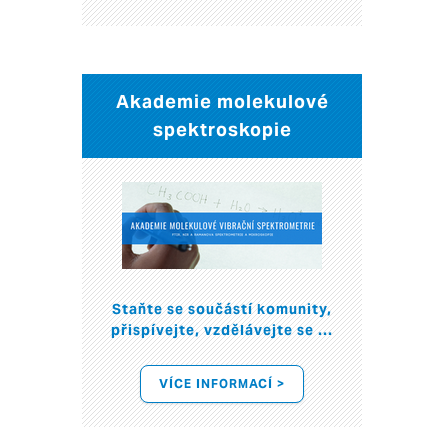
Akademie molekulové
spektroskopie
Staňte se součástí komunity,
přispívejte, vzdělávejte se ...
VÍCE INFORMACÍ >