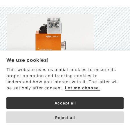
We use cookies!
This website uses essential cookies to ensure its
EMILIE
proper operation and tracking cookies to
understand how you interact with it. The latter will
První nano-elektro-mechanický (NEMS) FTIR analyzátor
be set only after consent.
Let me choose.
VÍCE INFORMACÍ >
Accept all
Reject all