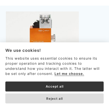
We use cookies!
This website uses essential cookies to ensure its
EMILIE
proper operation and tracking cookies to
understand how you interact with it. The latter will
První nano-elektro-mechanický (NEMS) FTIR analyzátor
be set only after consent.
Let me choose.
VÍCE INFORMACÍ >
Accept all
Reject all