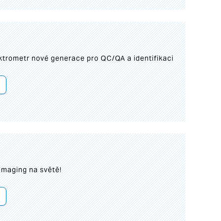
trometr nové generace pro QC/QA a identifikaci
imaging na světě!