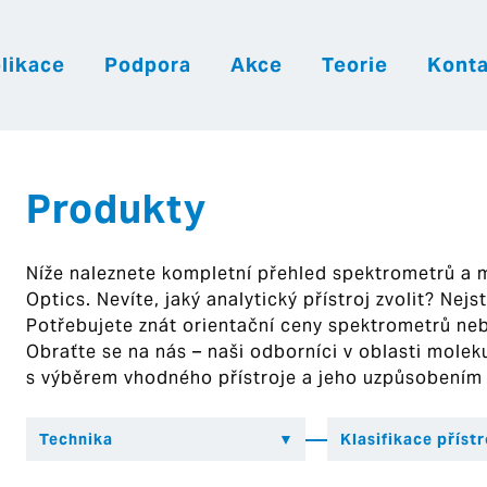
likace
Podpora
Akce
Teorie
Konta
|
|
|
Česky
English
Slovenija
Hrvatsk
Produkty
Níže naleznete kompletní přehled spektrometrů a
Optics. Nevíte, jaký analytický přístroj zvolit? Nej
Potřebujete znát orientační ceny spektrometrů ne
Obraťte se na nás – naši odborníci v oblasti mol
s výběrem vhodného přístroje a jeho uzpůsobením