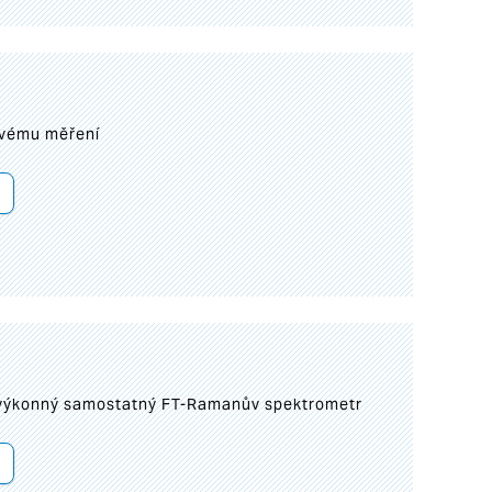
ovému měření
 výkonný samostatný FT-Ramanův spektrometr