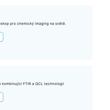
roskop pro chemický imaging na světě.
 kombinující FTIR a QCL technologii