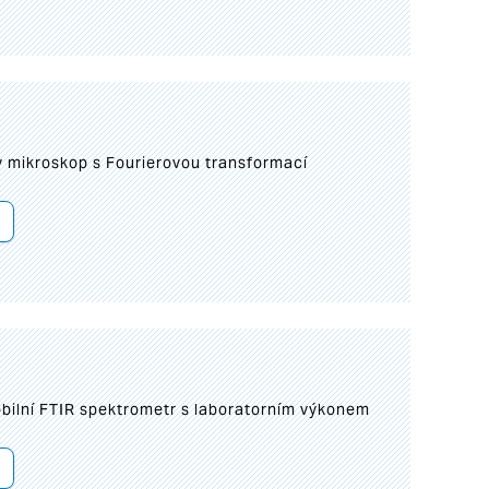
I
mikroskop s Fourierovou transformací
bilní FTIR spektrometr s laboratorním výkonem