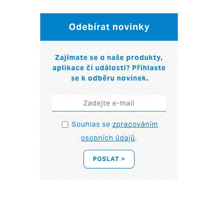
Odebírat novinky
Zajímate se o naše produkty,
aplikace či události? Přihlaste
se k odběru novinek.
Souhlas se
zpracováním
osobních údajů
.
POSLAT >