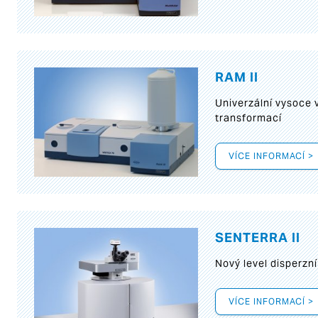
RAM II
Univerzální vysoce
transformací
VÍCE INFORMACÍ >
SENTERRA II
Nový level disperz
VÍCE INFORMACÍ >