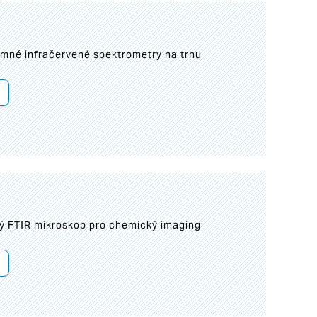
umné infračervené spektrometry na trhu
ý FTIR mikroskop pro chemický imaging