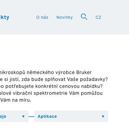
kty
O nás
Novinky
CZ
a
 mikroskopů německého výrobce Bruker
ste si jistí, zda bude splňovat Vaše požadavky?
bo potřebujete konkrétní cenovou nabídku?
ekulové vibrační spektrometrie Vám pomůžou
 Vám na míru.