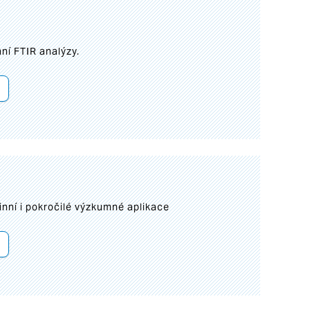
ní FTIR analýzy.
inní i pokročilé výzkumné aplikace