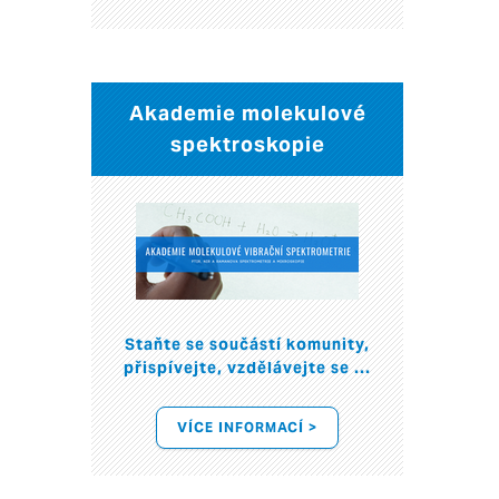
Akademie molekulové
spektroskopie
Staňte se součástí komunity,
přispívejte, vzdělávejte se ...
VÍCE INFORMACÍ >