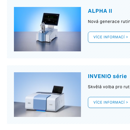
ALPHA II
Nová generace rutin
VÍCE INFORMACÍ >
INVENIO série
Skvělá volba pro rut
VÍCE INFORMACÍ >