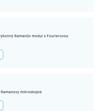
 výkonný Ramanův modul s Fourierovou
ní Ramanovy mikroskopie