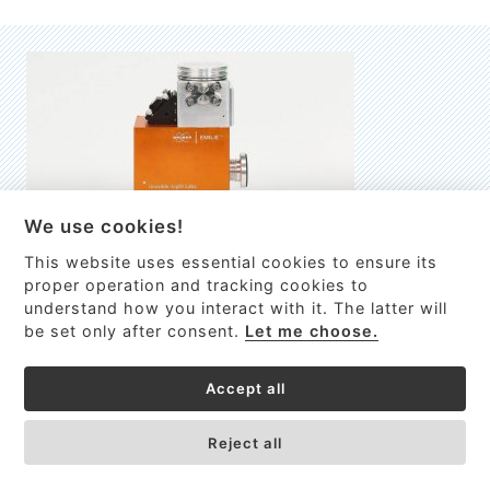
We use cookies!
This website uses essential cookies to ensure its
EMILIE
proper operation and tracking cookies to
understand how you interact with it. The latter will
První nano-elektro-mechanický (NEMS) FTIR analyzátor
be set only after consent.
Let me choose.
VÍCE INFORMACÍ >
Accept all
Reject all