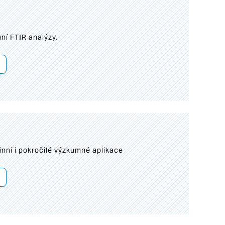
ní FTIR analýzy.
inní i pokročilé výzkumné aplikace