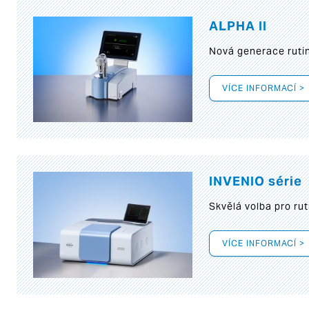
ALPHA II
Nová generace rutin
VÍCE INFORMACÍ >
INVENIO série
Skvělá volba pro rut
VÍCE INFORMACÍ >