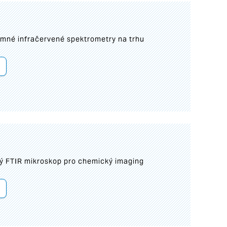
umné infračervené spektrometry na trhu
ý FTIR mikroskop pro chemický imaging