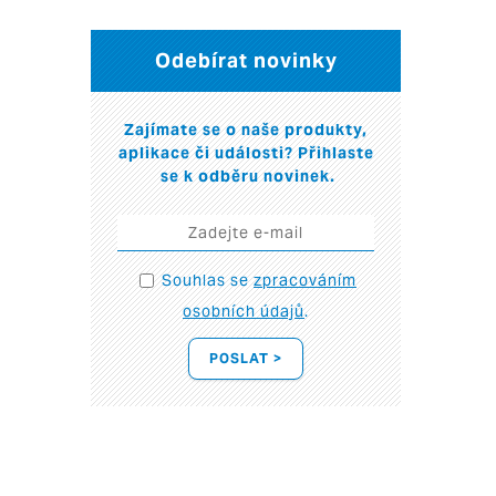
Odebírat novinky
Zajímate se o naše produkty,
aplikace či události? Přihlaste
se k odběru novinek.
Souhlas se
zpracováním
osobních údajů
.
POSLAT >