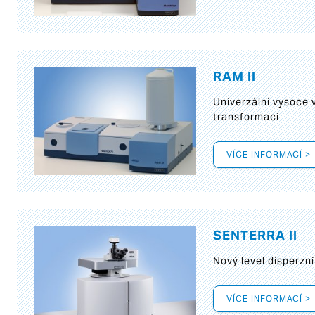
RAM II
Univerzální vysoce
transformací
VÍCE INFORMACÍ >
SENTERRA II
Nový level disperz
VÍCE INFORMACÍ >