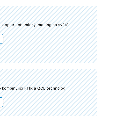
roskop pro chemický imaging na světě.
 kombinující FTIR a QCL technologii