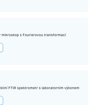
I
mikroskop s Fourierovou transformací
bilní FTIR spektrometr s laboratorním výkonem