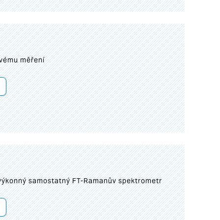
ovému měření
 výkonný samostatný FT-Ramanův spektrometr