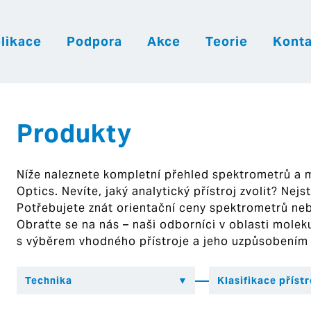
likace
Podpora
Akce
Teorie
Konta
|
|
|
Česky
English
Slovenija
Hrvatsk
Produkty
Níže naleznete kompletní přehled spektrometrů a
Optics. Nevíte, jaký analytický přístroj zvolit? Nej
Potřebujete znát orientační ceny spektrometrů ne
Obraťte se na nás – naši odborníci v oblasti mol
s výběrem vhodného přístroje a jeho uzpůsobením