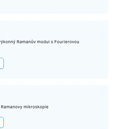
 výkonný Ramanův modul s Fourierovou
ní Ramanovy mikroskopie