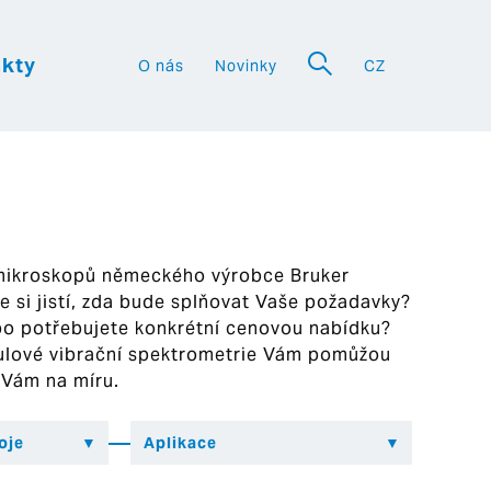
kty
O nás
Novinky
CZ
a
 mikroskopů německého výrobce Bruker
ste si jistí, zda bude splňovat Vaše požadavky?
bo potřebujete konkrétní cenovou nabídku?
ekulové vibrační spektrometrie Vám pomůžou
 Vám na míru.