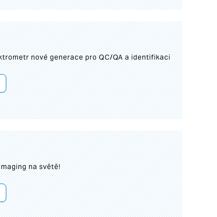
trometr nové generace pro QC/QA a identifikaci
imaging na světě!