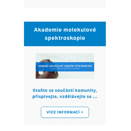
Akademie molekulové
spektroskopie
Staňte se součástí komunity,
přispívejte, vzdělávejte se ...
VÍCE INFORMACÍ >