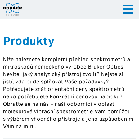
Produkty
|
|
Česky
English
Slovenija
Níže naleznete kompletní přehled spektrometrů a
|
Hrvatska
mikroskopů německého výrobce Bruker Optics.
Nevíte, jaký analytický přístroj zvolit? Nejste si
jistí, zda bude splňovat Vaše požadavky?
Potřebujete znát orientační ceny spektrometrů
nebo potřebujete konkrétní cenovou nabídku?
Obraťte se na nás – naši odborníci v oblasti
molekulové vibrační spektrometrie Vám pomůžou
s výběrem vhodného přístroje a jeho uzpůsobením
Vám na míru.