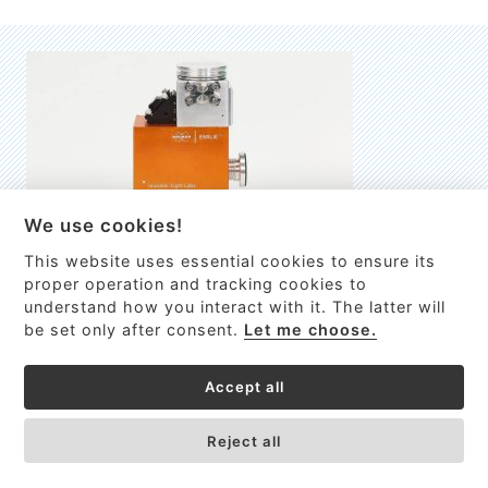
We use cookies!
This website uses essential cookies to ensure its
EMILIE
proper operation and tracking cookies to
understand how you interact with it. The latter will
První nano-elektro-mechanický (NEMS) FTIR analyzátor
be set only after consent.
Let me choose.
VÍCE INFORMACÍ >
Accept all
Reject all