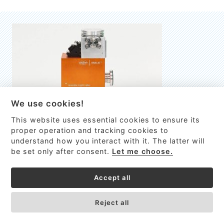
We use cookies!
This website uses essential cookies to ensure its
EMILIE
proper operation and tracking cookies to
understand how you interact with it. The latter will
První nano-elektro-mechanický (NEMS) FTIR analyzátor
be set only after consent.
Let me choose.
VÍCE INFORMACÍ >
Accept all
Reject all