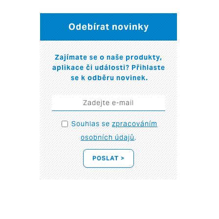
Odebírat novinky
Zajímate se o naše produkty,
aplikace či události? Přihlaste
se k odběru novinek.
Souhlas se
zpracováním
osobních údajů
.
POSLAT >