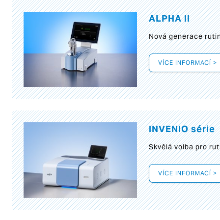
ALPHA II
Nová generace rutin
VÍCE INFORMACÍ >
INVENIO série
Skvělá volba pro rut
VÍCE INFORMACÍ >