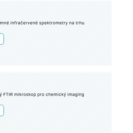
umné infračervené spektrometry na trhu
ý FTIR mikroskop pro chemický imaging