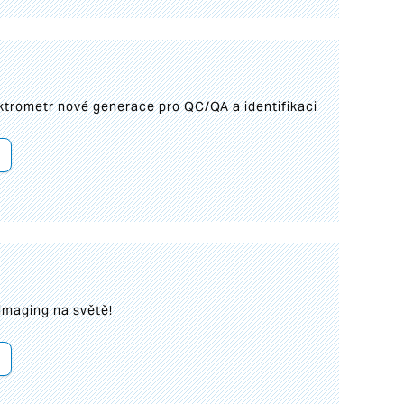
trometr nové generace pro QC/QA a identifikaci
imaging na světě!