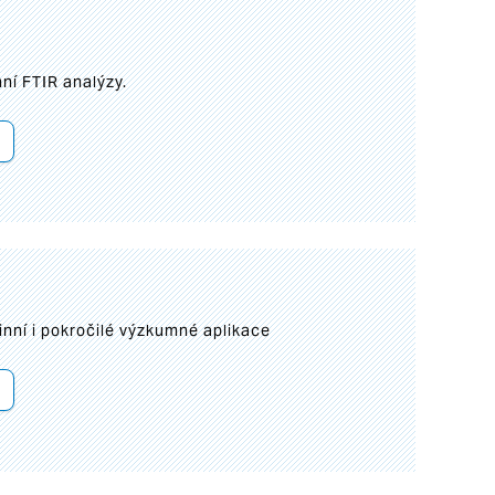
ní FTIR analýzy.
inní i pokročilé výzkumné aplikace