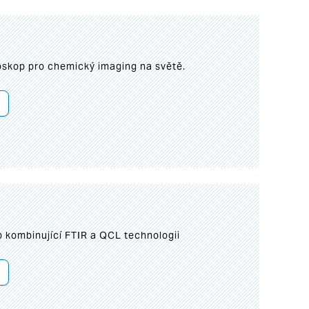
roskop pro chemický imaging na světě.
 kombinující FTIR a QCL technologii