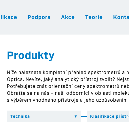
likace
Podpora
Akce
Teorie
Konta
|
|
|
Česky
English
Slovenija
Hrvatsk
Produkty
Níže naleznete kompletní přehled spektrometrů a
Optics. Nevíte, jaký analytický přístroj zvolit? Nej
Potřebujete znát orientační ceny spektrometrů ne
Obraťte se na nás – naši odborníci v oblasti mol
s výběrem vhodného přístroje a jeho uzpůsobením