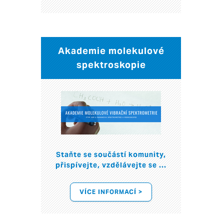
Akademie molekulové
spektroskopie
Staňte se součástí komunity,
přispívejte, vzdělávejte se ...
VÍCE INFORMACÍ >