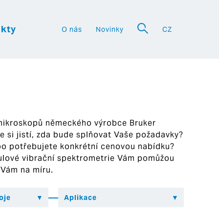
kty
O nás
Novinky
CZ
a
 mikroskopů německého výrobce Bruker
ste si jistí, zda bude splňovat Vaše požadavky?
bo potřebujete konkrétní cenovou nabídku?
ekulové vibrační spektrometrie Vám pomůžou
 Vám na míru.