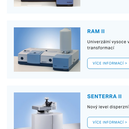
RAM II
Univerzální vysoce
transformací
VÍCE INFORMACÍ >
SENTERRA II
Nový level disperz
VÍCE INFORMACÍ >