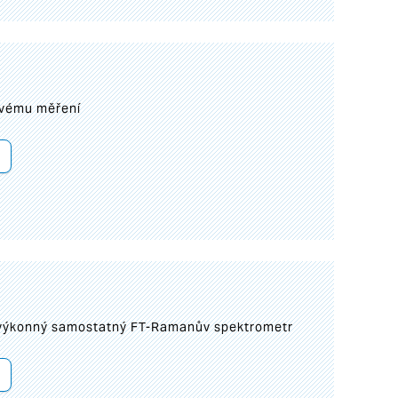
ovému měření
 výkonný samostatný FT-Ramanův spektrometr