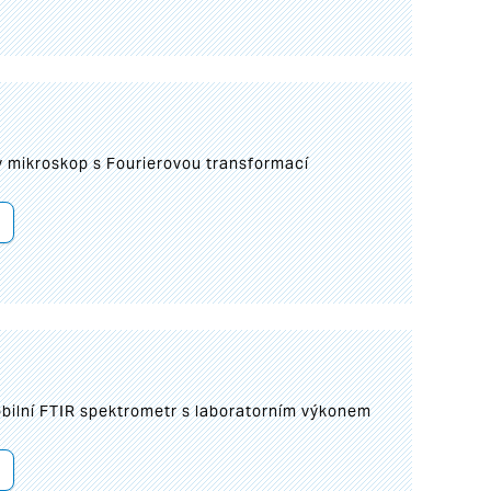
I
mikroskop s Fourierovou transformací
bilní FTIR spektrometr s laboratorním výkonem