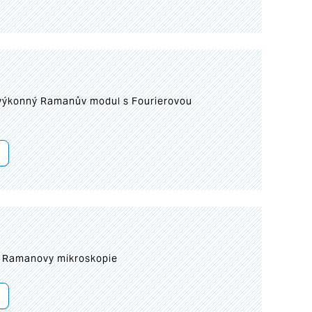
 výkonný Ramanův modul s Fourierovou
ní Ramanovy mikroskopie