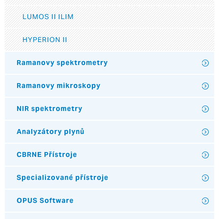
LUMOS II ILIM
HYPERION II
Ramanovy spektrometry
Ramanovy mikroskopy
NIR spektrometry
Analyzátory plynů
CBRNE Přístroje
Specializované přístroje
OPUS Software