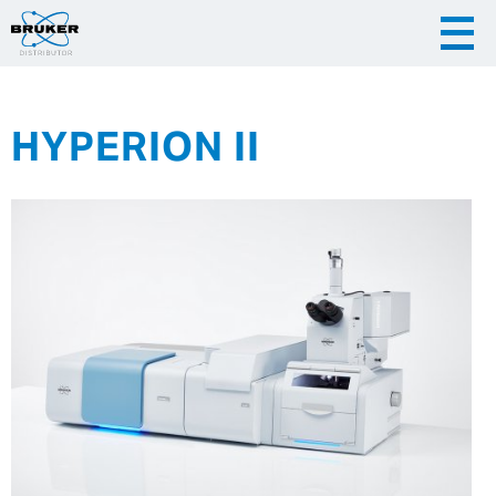
HYPERION II
|
|
Česky
English
Slovenija
|
Hrvatska