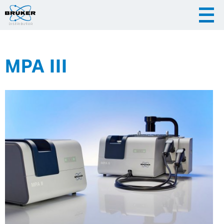
MPA III
|
|
Česky
English
Slovenija
|
Hrvatska