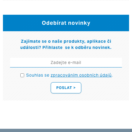
Odebírat novinky
Zajímate se o naše produkty, aplikace či
události? Přihlaste se k odběru novinek.
Souhlas se
zpracováním osobních údajů
.
POSLAT >