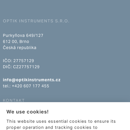
OPTIK INSTRUMENTS S.R.O.
Purkyňova 649/127
612 00, Brno
Česká republika
IČO: 27757129
DIČ: CZ27757129
info@optikinstruments.cz
tel.: +420 607 177 455
KONTAKT
We use cookies!
info@optikinstruments.cz
tel.: +420 607 177 455
This website uses essential cookies to ensure its
proper operation and tracking cookies to