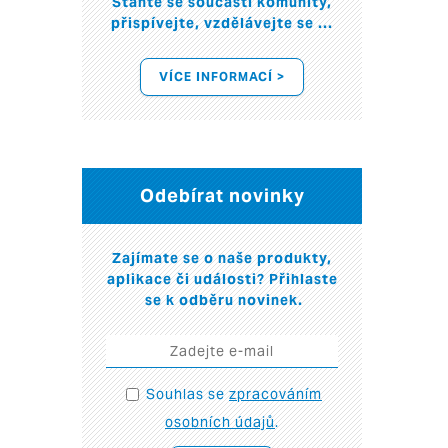
Staňte se součástí komunity,
přispívejte, vzdělávejte se ...
VÍCE INFORMACÍ >
Odebírat novinky
Zajímate se o naše produkty,
aplikace či události? Přihlaste
se k odběru novinek.
Souhlas se
zpracováním
osobních údajů
.