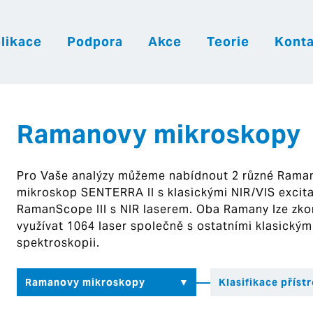
likace
Podpora
Akce
Teorie
Konta
|
|
|
Česky
English
Slovenija
Hrvatsk
Ramanovy mikroskopy
Pro Vaše analýzy můžeme nabídnout 2 různé Rama
mikroskop SENTERRA II s klasickými NIR/VIS excit
RamanScope III s NIR laserem. Oba Ramany lze zkom
využívat 1064 laser společně s ostatními klasický
spektroskopii.