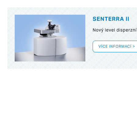
SENTERRA II
Nový level disperz
VÍCE INFORMACÍ >