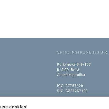
OPTIK INSTRUMENTS S.R.
Purkyňova 649/127
612 00, Brno
Česká republika
IČO: 27757129
DIČ: CZ27757129
info@optikinstruments.cz
use cookies!
tel.: +420 607 177 455