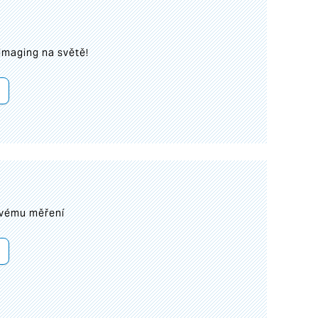
imaging na světě!
ovému měření