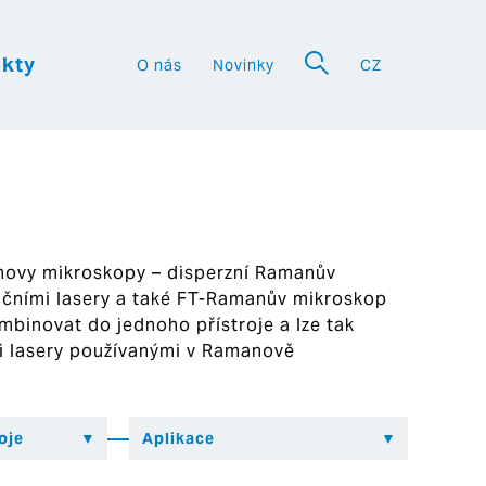
kty
O nás
Novinky
CZ
a
novy mikroskopy – disperzní Ramanův
ačními lasery a také FT-Ramanův mikroskop
binovat do jednoho přístroje a lze tak
mi lasery používanými v Ramanově