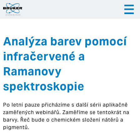
Analýza barev pomocí
|
|
Česky
English
Slovenija
infračervené a
|
Hrvatska
Ramanovy
spektroskopie
Po letní pauze přicházíme s další sérii aplikačně
zaměřených webinářů. Zaměříme se tentokrát na
barvy. Řeč bude o chemickém složení nátěrů a
pigmentů.