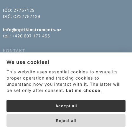
IČO: 27757129
DIČ: CZ27757129
info@optikinstruments.cz
tel.: +420 607 177 455
KONTAKT
We use cookies!
info@optikinstruments.cz
tel.: +420 607 177 455
This website uses essential cookies to ensure its
proper operation and tracking cookies to
understand how you interact with it. The latter will
be set only after consent.
Let me choose.
Accept all
Reject all