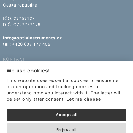
Česká republika
IČO: 27757129
DIČ: CZ27757129
info@optikinstruments.cz
tel.: +420 607 177 455
KONTAKT
We use cookies!
info@optikinstruments.cz
tel.: +420 607 177 455
This website uses essential cookies to ensure its
proper operation and tracking cookies to
understand how you interact with it. The latter will
be set only after consent.
Let me choose.
Accept all
Reject all