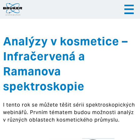
Analýzy v kosmetice –
|
|
Česky
English
Slovenija
Infračervená a
|
Hrvatska
Ramanova
spektroskopie
I tento rok se můžete těšit sérii spektroskopických
webinářů. Prvním tématem budou možnosti analýz
v různých oblastech kosmetického průmyslu.