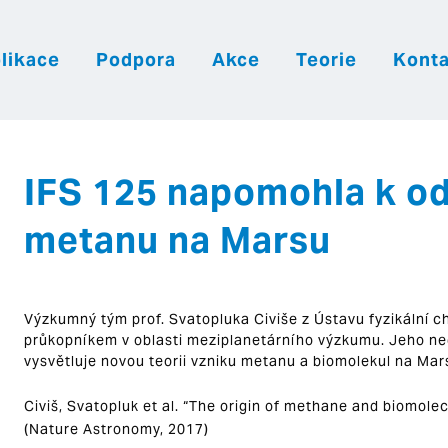
likace
Podpora
Akce
Teorie
Konta
|
|
|
Česky
English
Slovenija
Hrvatsk
IFS 125 napomohla k o
metanu na Marsu
Výzkumný tým prof. Svatopluka Civiše z Ústavu fyzikální
průkopníkem v oblasti meziplanetárního výzkumu. Jeho n
vysvětluje novou teorii vzniku metanu a biomolekul na Mar
Civiš, Svatopluk et al. “The origin of methane and biomole
(Nature Astronomy, 2017)