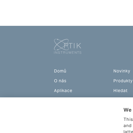
Domů
Novinky
O nás
Produkty
Aplikace
Hledat
Podpora
Akce
We 
Teorie
Kontakty
This
and 
latt