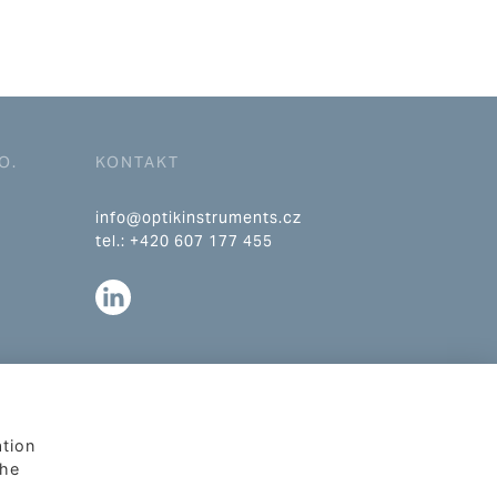
O.
KONTAKT
info@optikinstruments.cz
tel.: +420 607 177 455
ation
The