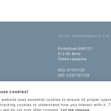
OPTIK INSTRUMENTS S.R.
Purkyňova 649/127
612 00, Brno
Česká republika
IČO: 27757129
DIČ: CZ27757129
info@optikinstruments.cz
use cookies!
tel.: +420 607 177 455
 website uses essential cookies to ensure its proper oper
tracking cookies to understand how you interact with it. 
er will be set only after consent.
Let me choose.