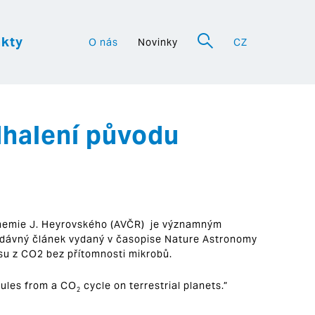
kty
O nás
Novinky
CZ
a
dhalení původu
 chemie J. Heyrovského (AVČR) je významným
edávný článek vydaný v časopise Nature Astronomy
su z CO2 bez přítomnosti mikrobů.
cules from a CO
cycle on terrestrial planets.”
2