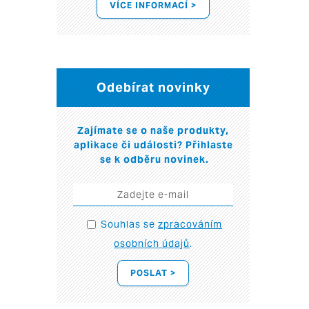
VÍCE INFORMACÍ >
Odebírat novinky
Zajímate se o naše produkty,
aplikace či události? Přihlaste
se k odběru novinek.
Souhlas se
zpracováním
osobních údajů
.
POSLAT >