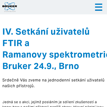
IV. Setkání uživatelů
|
|
Česky
English
Slovenija
FTIR a
|
Hrvatska
Ramanovy spektrometri
Bruker 24.9., Brno
Srdečně Vás zveme na jednodenní setkání uživatelů
našich přístrojů.
Jedná se o akci, jejímž posláním je sdílení zkušeností a