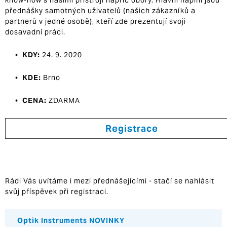
know-how s našimi přístroji napříč obory. Hlavní náplní jsou
přednášky samotných uživatelů (našich zákazníků a
partnerů v jedné osobě), kteří zde prezentují svoji
dosavadní práci.
•
KDY:
24. 9. 2020
•
KDE:
Brno
•
CENA:
ZDARMA
Registrace
Rádi Vás uvítáme i mezi přednášejícími - stačí se nahlásit
svůj příspěvek při registraci.
Optik Instruments NOVINKY