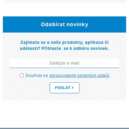
Odebírat novinky
Zajímate se o naše produkty, aplikace či
události? Přihlaste se k odběru novinek.
Souhlas se
zpracováním osobních údajů
.
POSLAT >