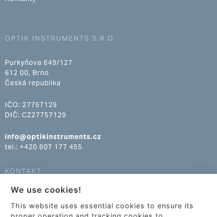
OPTIK INSTRUMENTS S.R.O.
Purkyňova 649/127
612 00, Brno
Česká republika
IČO: 27757129
DIČ: CZ27757129
info@optikinstruments.cz
tel.: +420 607 177 455
KONTAKT
We use cookies!
info@optikinstruments.cz
tel.: +420 607 177 455
This website uses essential cookies to ensure its
proper operation and tracking cookies to