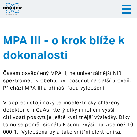
MPA III - o krok blíže k
|
|
Česky
English
Slovenija
dokonalosti
|
Hrvatska
Časem osvědčený MPA II, nejuniverzálnější NIR
spektrometr v oběhu, byl posunut na další úroveň.
Přichází MPA III a přináší řadu vylepšení.
V popředí stojí nový termoelektricky chlazený
detektor x-InGaAs, který díky mnohem vyšší
citlivosti poskytuje ještě kvalitnější výsledky. Díky
tomu se poměr signálu k šumu zvýšil na více než 10
000:1. Vylepšena byla také vnitřní elektronika,