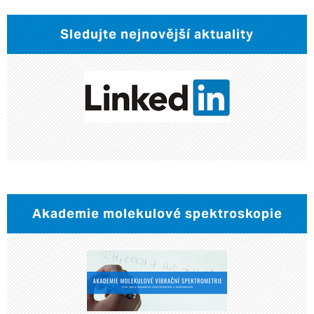
Sledujte nejnovější aktuality
Akademie molekulové spektroskopie