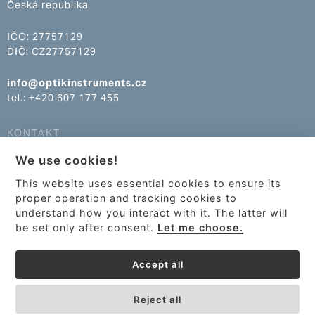
Česká republika
IČO: 27757129
DIČ: CZ27757129
info@optikinstruments.cz
tel.: +420 607 177 455
KONTAKT
We use cookies!
info@optikinstruments.cz
tel.: +420 607 177 455
This website uses essential cookies to ensure its
proper operation and tracking cookies to
understand how you interact with it. The latter will
be set only after consent.
Let me choose.
Accept all
Reject all