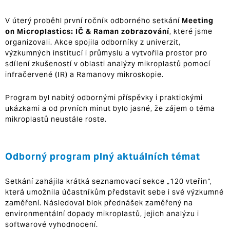
V úterý proběhl první ročník odborného setkání
Meeting
on Microplastics: IČ & Raman zobrazování
, které jsme
organizovali. Akce spojila odborníky z univerzit,
výzkumných institucí i průmyslu a vytvořila prostor pro
sdílení zkušeností v oblasti analýzy mikroplastů pomocí
infračervené (IR) a Ramanovy mikroskopie.
Program byl nabitý odbornými příspěvky i praktickými
ukázkami a od prvních minut bylo jasné, že zájem o téma
mikroplastů neustále roste.
Odborný program plný aktuálních témat
Setkání zahájila krátká seznamovací sekce „120 vteřin“,
která umožnila účastníkům představit sebe i své výzkumné
zaměření. Následoval blok přednášek zaměřený na
environmentální dopady mikroplastů, jejich analýzu i
softwarové vyhodnocení.