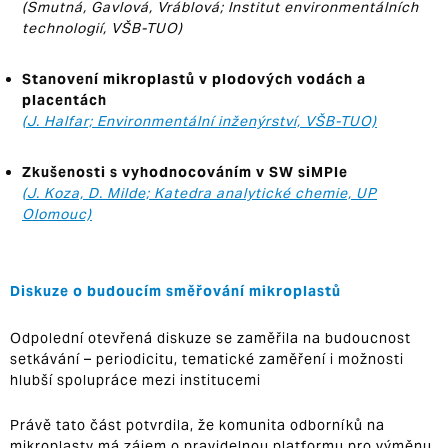
(Smutná, Gavlová, Vráblová; Institut environmentálních
technologií, VŠB-TUO)
Stanovení mikroplastů v plodových vodách a
placentách
(J. Halfar; Environmentální inženýrství, VŠB-TUO)
Zkušenosti s vyhodnocováním v SW siMPle
(J. Koza, D. Milde; Katedra analytické chemie, UP
Olomouc)
Diskuze o budoucím směřování mikroplastů
Odpolední otevřená diskuze se zaměřila na budoucnost
setkávání – periodicitu, tematické zaměření i možnosti
hlubší spolupráce mezi institucemi
Právě tato část potvrdila, že komunita odborníků na
mikroplasty má zájem o pravidelnou platformu pro výměnu