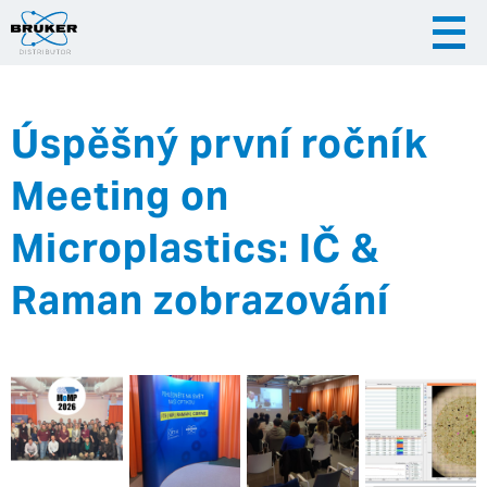
Úspěšný první ročník
|
|
Česky
English
Slovenija
Meeting on
|
Hrvatska
Microplastics: IČ &
Raman zobrazování