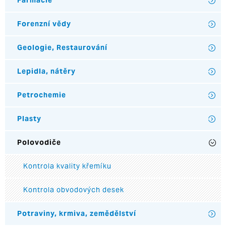
Farmacie
Forenzní vědy
Geologie, Restaurování
Lepidla, nátěry
Petrochemie
Plasty
Polovodiče
Kontrola kvality křemíku
Kontrola obvodových desek
Potraviny, krmiva, zemědělství