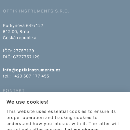
OPTIK INSTRUMENTS S.R.O.
Purkyňova 649/127
612 00, Brno
Česká republika
IČO: 27757129
DIČ: CZ27757129
info@optikinstruments.cz
tel.: +420 607 177 455
KONTAKT
We use cookies!
info@optikinstruments.cz
tel.: +420 607 177 455
This website uses essential cookies to ensure its
proper operation and tracking cookies to
understand how you interact with it. The latter will
be set only after consent.
Let me choose.