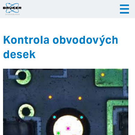
Kontrola obvodových
|
|
Česky
English
Slovenija
desek
|
Hrvatska