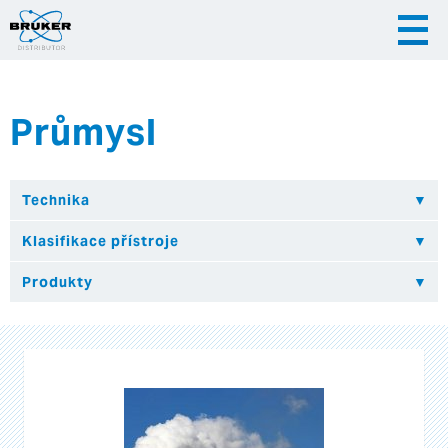
Průmysl
|
|
Česky
English
Slovenija
|
Hrvatska