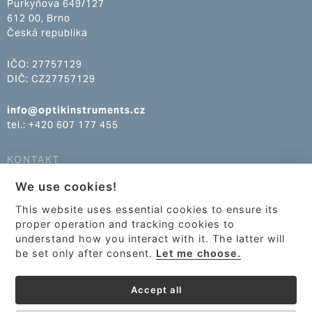
Purkyňova 649/127
612 00, Brno
Česká republika
IČO: 27757129
DIČ: CZ27757129
info@optikinstruments.cz
tel.: +420 607 177 455
KONTAKT
We use cookies!
info@optikinstruments.cz
tel.: +420 607 177 455
This website uses essential cookies to ensure its
proper operation and tracking cookies to
understand how you interact with it. The latter will
be set only after consent.
Let me choose.
Accept all