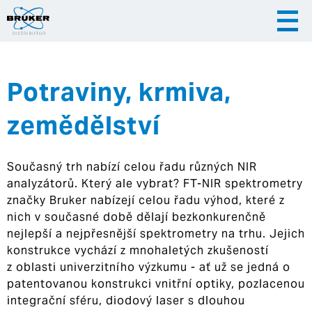
Potraviny, krmiva,
|
|
Česky
English
Slovenija
zemědělství
|
Hrvatska
Současný trh nabízí celou řadu různých NIR
analyzátorů. Který ale vybrat? FT-NIR spektrometry
značky Bruker nabízejí celou řadu výhod, které z
nich v současné době dělají bezkonkurenčně
nejlepší a nejpřesnější spektrometry na trhu. Jejich
konstrukce vychází z mnohaletých zkušeností
z oblasti univerzitního výzkumu - ať už se jedná o
patentovanou konstrukci vnitřní optiky, pozlacenou
integrační sféru, diodový laser s dlouhou