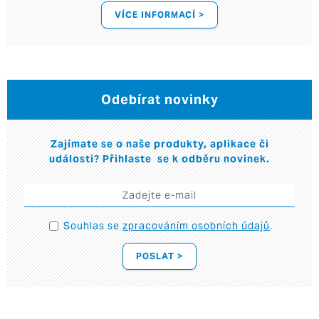
VÍCE INFORMACÍ >
Odebírat novinky
Zajímate se o naše produkty, aplikace či
události? Přihlaste se k odběru novinek.
Souhlas se
zpracováním osobních údajů
.
POSLAT >