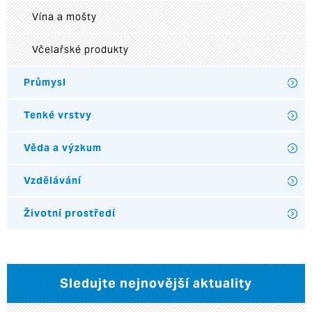
Vína a mošty
Včelařské produkty
Průmysl
Tenké vrstvy
Věda a výzkum
Vzdělávání
Životní prostředí
Sledujte nejnovější aktuality