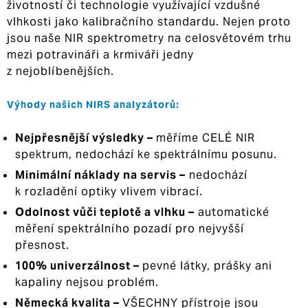
životností či technologie využívající vzdušné
vlhkosti jako kalibračního standardu. Nejen proto
jsou naše NIR spektrometry na celosvětovém trhu
mezi potravináři a krmiváři jedny
z nejoblíbenějších.
Výhody našich NIRS analyzátorů:
Nejpřesnější výsledky –
měříme CELÉ NIR
spektrum, nedochází ke spektrálnímu posunu.
Minimální náklady na servis –
nedochází
k rozladění optiky vlivem vibrací.
Odolnost vůči teplotě a vlhku –
automatické
měření spektrálního pozadí pro nejvyšší
přesnost.
100% univerzálnost –
pevné látky, prášky ani
kapaliny nejsou problém.
Německá kvalita –
VŠECHNY přístroje jsou