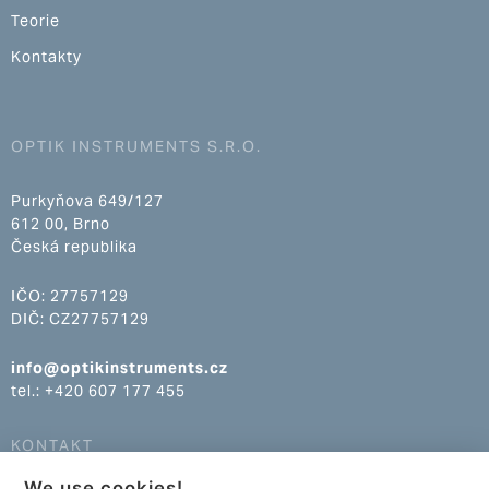
Teorie
Kontakty
OPTIK INSTRUMENTS S.R.O.
Purkyňova 649/127
612 00, Brno
Česká republika
IČO: 27757129
DIČ: CZ27757129
info@optikinstruments.cz
tel.: +420 607 177 455
KONTAKT
We use cookies!