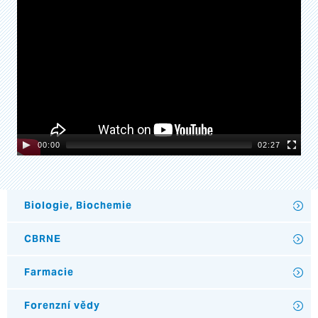
Video
Player
00:00
02:27
Biologie, Biochemie
CBRNE
Farmacie
Forenzní vědy