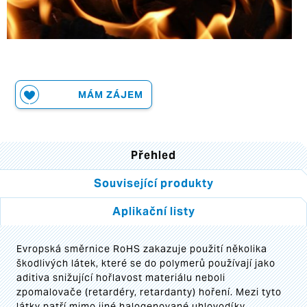
MÁM ZÁJEM
Přehled
Související produkty
Aplikační listy
Evropská směrnice RoHS zakazuje použití několika
škodlivých látek, které se do polymerů používají jako
aditiva snižující hořlavost materiálu neboli
zpomalovače (retardéry, retardanty) hoření. Mezi tyto
látky patří mimo jiné halogenované uhlovodíky