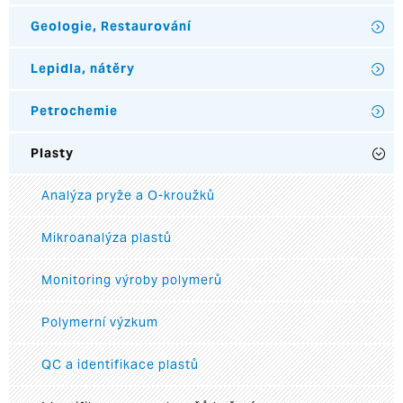
Geologie, Restaurování
Lepidla, nátěry
Petrochemie
Plasty
Analýza pryže a O-kroužků
Mikroanalýza plastů
Monitoring výroby polymerů
Polymerní výzkum
QC a identifikace plastů