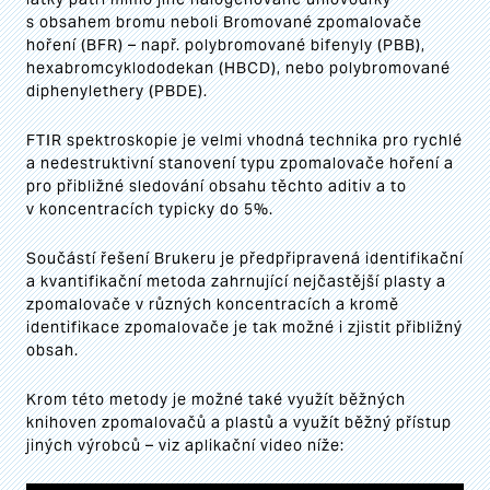
s obsahem bromu neboli Bromované zpomalovače
hoření (BFR) – např. polybromované bifenyly (PBB),
hexabromcyklododekan (HBCD), nebo polybromované
diphenylethery (PBDE).
FTIR spektroskopie je velmi vhodná technika pro rychlé
a nedestruktivní stanovení typu zpomalovače hoření a
pro přibližné sledování obsahu těchto aditiv a to
v koncentracích typicky do 5%.
Součástí řešení Brukeru je předpřipravená identifikační
a kvantifikační metoda zahrnující nejčastější plasty a
zpomalovače v různých koncentracích a kromě
identifikace zpomalovače je tak možné i zjistit přibližný
obsah.
Krom této metody je možné také využít běžných
knihoven zpomalovačů a plastů a využít běžný přístup
jiných výrobců – viz aplikační video níže: