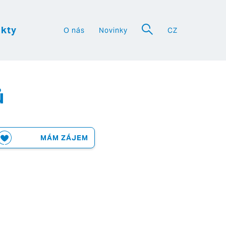
kty
O nás
Novinky
CZ
a
ů
MÁM ZÁJEM