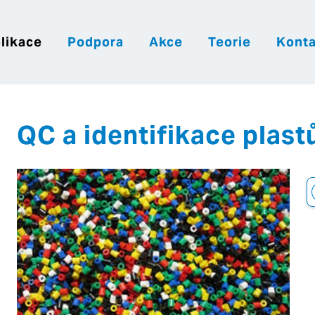
likace
Podpora
Akce
Teorie
Konta
|
|
|
Česky
English
Slovenija
Hrvatsk
QC a identifikace plast