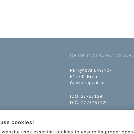
OPTIK INSTRUMENTS S.R.
Purkyňova 649/127
612 00, Brno
Česká republika
IČO: 27757129
DIČ: CZ27757129
info@optikinstruments.cz
use cookies!
tel.: +420 607 177 455
 website uses essential cookies to ensure its proper oper