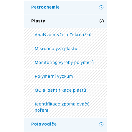
Petrochemie
Plasty
Analýza pryže a O-kroužků
Mikroanalýza plastů
Monitoring výroby polymerů
Polymerní výzkum
QC a identifikace plastů
Identifikace zpomalovačů
hoření
Polovodiče