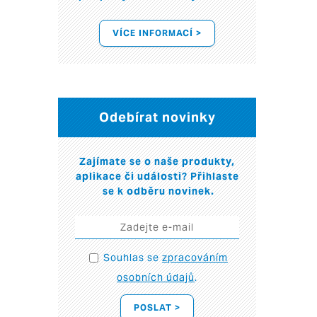
VÍCE INFORMACÍ >
Odebírat novinky
Zajímate se o naše produkty,
aplikace či události? Přihlaste
se k odběru novinek.
Souhlas se
zpracováním
osobních údajů
.
POSLAT >