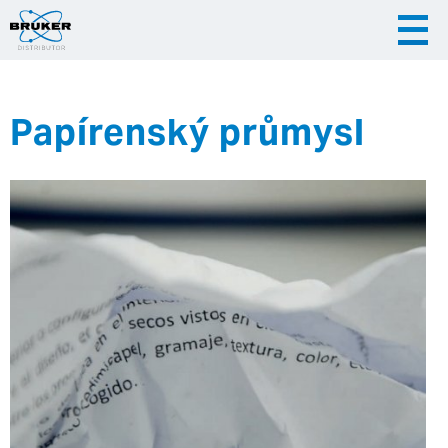
Papírenský průmysl
|
|
Česky
English
Slovenija
|
Hrvatska