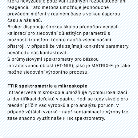
která nevyžaduje používání žádných rozpouštědel ani
reagencií. Tato metoda umožňuje jednoduché
provádění měření v reálném čase s velkou úsporou
času a nákladů.
Bruker disponuje širokou škálou předpřipravených
kalibrací pro sledování důležitých parametrů s
možností transferu těchto napříč všemi našimi
přístroji. V případě že Vás zajímají konkrétní parametry,
neváhejte nás kontaktovat.
S průmyslovými spektrometry pro blízkou
infračervenou oblast (FT-NIR), jako je MATRIX-F, je také
možné sledování výrobního procesu.
FTIR spektrometrie a mikroskopie
Infračervená mikroskopie umožňuje rychlou lokalizaci
a identifikaci defektů v papíru. Hodí se tedy skvěle pro
hledání příčin vad výrobků a pro analýzu poruch. V
případě větších vzorků - např kontaminací z výroby lze
zase snadno využít naše FTIR spektrometry.