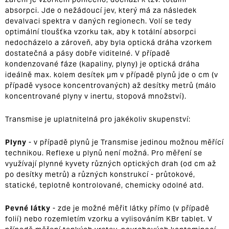
absorpci.
Jde o nežádoucí jev, který má za následek
devalvaci spektra v daných regionech. Volí se tedy
optimální tloušťka vzorku tak, aby k totální absorpci
nedocházelo a zároveň, aby byla optická dráha vzorkem
dostatečná a pásy dobře viditelné. V případě
kondenzované fáze (kapaliny, plyny) je optická dráha
ideálně max. kolem desítek µm v případě plynů jde o cm (v
případě vysoce koncentrovaných) až desítky metrů (málo
koncentrované plyny v inertu, stopová množství).
Transmise je uplatnitelná pro jakékoliv skupenství:
Plyny
- v případě plynů je Transmise jedinou možnou měřící
technikou. Reflexe u plynů není možná. Pro měření se
využívají plynné kyvety různých optických drah (od cm až
po desítky metrů) a různých konstrukcí - průtokové,
statické, teplotně kontrolované, chemicky odolné atd.
Pevné látky
- zde je možné měřit látky přímo (v případě
folií) nebo rozemletím vzorku a vylisováním
KBr tablet
. V