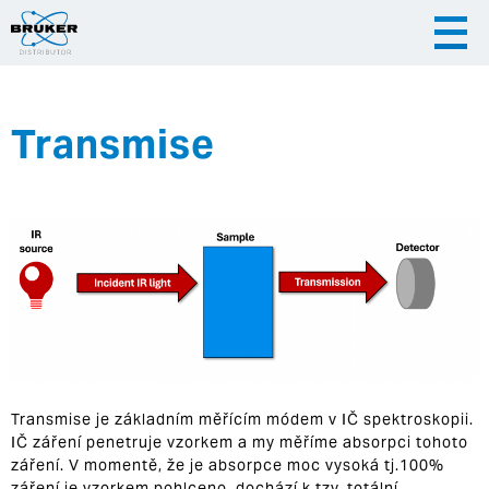
Transmise
|
|
Česky
English
Slovenija
|
Hrvatska
Transmise
je základním měřícím módem v IČ spektroskopii.
IČ záření penetruje vzorkem a my měříme absorpci tohoto
záření. V momentě, že je absorpce moc vysoká tj.100%
záření je vzorkem pohlceno, dochází k
tzv. totální