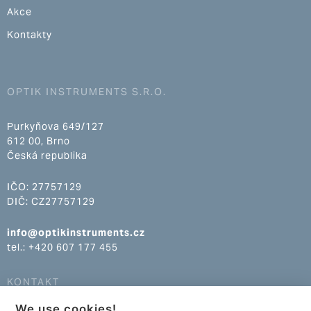
Akce
Kontakty
OPTIK INSTRUMENTS S.R.O.
Purkyňova 649/127
612 00, Brno
Česká republika
IČO: 27757129
DIČ: CZ27757129
info@optikinstruments.cz
tel.: +420 607 177 455
KONTAKT
We use cookies!