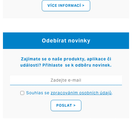
VÍCE INFORMACÍ >
Odebírat novinky
Zajímate se o naše produkty, aplikace či
události? Přihlaste se k odběru novinek.
Souhlas se
zpracováním osobních údajů
.
POSLAT >