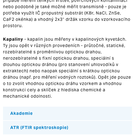
případě měření tenkých vrstev, povrchových kontaminací
nebo podobně je také možné měřit transmisně - pouze je
potřeba využít IČ propustný substrát (KBr, NaCl, ZnSe,
CaF2 okénka) a vhodný
2x3" držák vzorku
do vzorkovacího
prostoru.
Kapaliny
- kapalin jsou měřeny v kapalinových kyvetách.
Ty jsou opět v různých provedeních - průtočné, statické,
rozebíratelné s proměnlivou optickou drahou,
nerozebíratelné s fixní optickou drahou, speciální s
dlouhou optickou dráhou (pro stanovení uhlovodíků v
extraktech) nebo naopak speciální s krátkou optickou
dráhou (např. pro měření vodných roztoků). Opět jde pouze
o to zvolit vhodnou optickou dráhu vzorkem a vhodnou
konstrukci cely a sklíček z hlediska chemické a
mechanické odolnosti.
Akademie
ATR (FTIR spektroskopie)