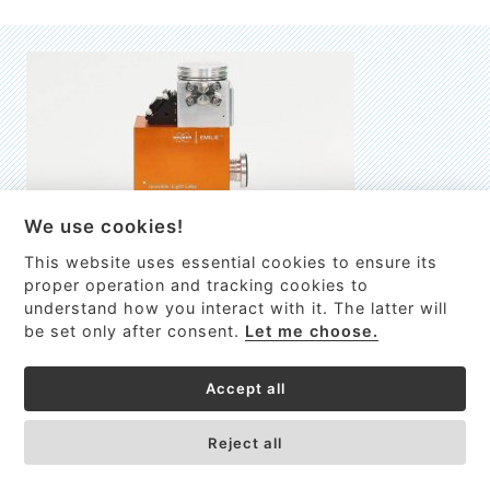
We use cookies!
This website uses essential cookies to ensure its
EMILIE
proper operation and tracking cookies to
understand how you interact with it. The latter will
První nano-elektro-mechanický (NEMS) FTIR analyzátor
be set only after consent.
Let me choose.
VÍCE INFORMACÍ >
Accept all
Reject all