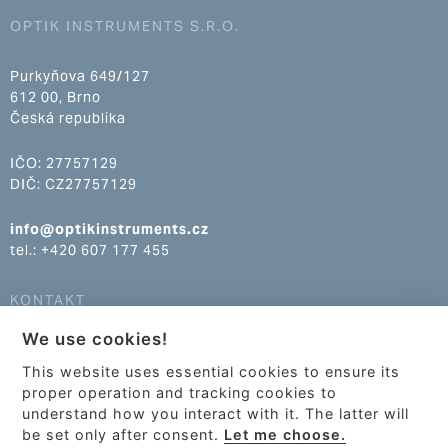
OPTIK INSTRUMENTS S.R.O.
Purkyňova 649/127
612 00, Brno
Česká republika
IČO: 27757129
DIČ: CZ27757129
info@optikinstruments.cz
tel.: +420 607 177 455
KONTAKT
We use cookies!
info@optikinstruments.cz
tel.: +420 607 177 455
This website uses essential cookies to ensure its
proper operation and tracking cookies to
understand how you interact with it. The latter will
be set only after consent.
Let me choose.