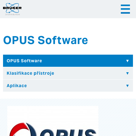
OPUS Software
|
|
Česky
English
Slovenija
|
Hrvatska